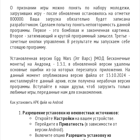
О признании игры можно понять по набору молодежи,
загрузивших игру - после обновления остановилось на отметке
800000. Ваша загрузка обязательно будет записана
разработчиком. Сделаем попытку понять неповторимость данной
программы. Первое - это бомбовая и законченная картинка.
Второе - затягивающий и крутой программный замысел. Третье -
зачетные кнопки управления. В результате мы запускаем себе
стоящую программу.
Установленная версия Egg Wars (Эгг Варс) [МОД Бесконечные
монеты] на Андроид - 1.3.1, в обновленной версии удалены
основные ошибки из-за которых перезапуск приложения. На
данный момент опубликована версия файла от 13.10.2024 -
инсталлируйте данный архив, если получена нерабочая версия
программы. Вступайте в наши друзья, чтоб загрузить только
любимые игры, переданные нам для ознакомления.
Как установить APK файл на Android
Разрешение установки из неизвестных источников:
Откройте
Настройки
на вашем устройстве.
Перейдите в
Приватность
(в зависимости от
версии Android).
Включите опцию
Разрешить установку из