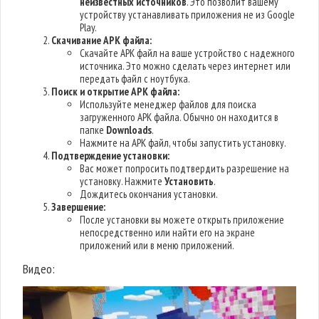
неизвестных источников
. Это позволит вашему
устройству устанавливать приложения не из Google
Play.
Скачивание APK файла:
Скачайте APK файл на ваше устройство с надежного
источника. Это можно сделать через интернет или
передать файл с ноутбука.
Поиск и открытие APK файла:
Используйте менеджер файлов для поиска
загруженного APK файла. Обычно он находится в
папке
Downloads
.
Нажмите на APK файл, чтобы запустить установку.
Подтверждение установки:
Вас может попросить подтвердить разрешение на
установку. Нажмите
Установить
.
Дождитесь окончания установки.
Завершение:
После установки вы можете открыть приложение
непосредственно или найти его на экране
приложений или в меню приложений.
Видео: