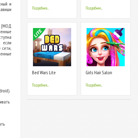
сный и
Подробнее...
Подробнее...
лавиши
) [МОД
денные
ступна
, если
 сети,
енные
Bed Wars Lite
Girls Hair Salon
Подробнее...
Подробнее...
roid).
ливать
ать