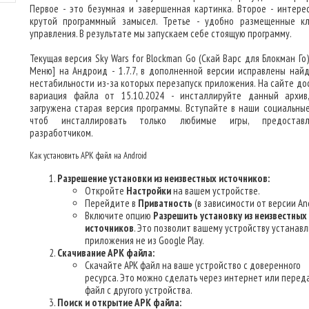
Первое - это безумная и завершенная картинка. Второе - интере
крутой программный замысел. Третье - удобно размещенные к
управления. В результате мы запускаем себе стоящую программу.
Текущая версия Sky Wars for Blockman Go (Скай Варс для Блокман Го
Меню] на Андроид - 1.7.7, в дополненной версии исправлены най
нестабильности из-за которых перезапуск приложения. На сайте до
вариация файла от 15.10.2024 - инсталлируйте данный архив
загружена старая версия программы. Вступайте в наши социальные
чтоб инсталлировать только любимые игры, предоставл
разработчиком.
Как установить APK файл на Android
Разрешение установки из неизвестных источников:
Откройте
Настройки
на вашем устройстве.
Перейдите в
Приватность
(в зависимости от версии And
Включите опцию
Разрешить установку из неизвестных
источников
. Это позволит вашему устройству устанав
приложения не из Google Play.
Скачивание APK файла:
Скачайте APK файл на ваше устройство с доверенного
ресурса. Это можно сделать через интернет или перед
файл с другого устройства.
Поиск и открытие APK файла: