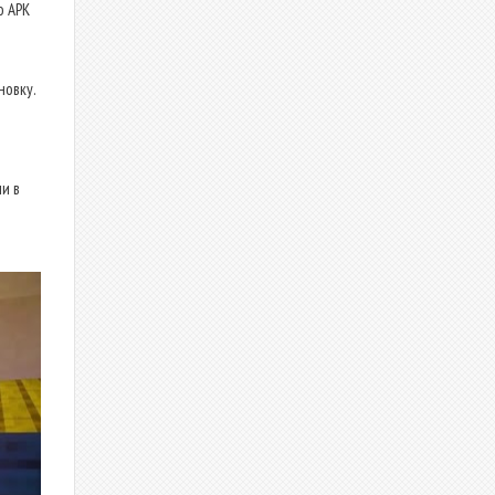
о APK
новку.
и в