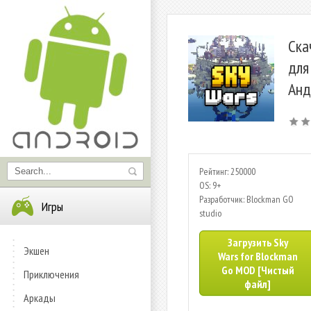
Ска
для
Анд
Рейтинг: 250000
OS: 9+
Разработчик: Blockman GO
Игры
studio
Загрузить Sky
Экшен
Wars for Blockman
Go MOD [Чистый
Приключения
файл]
Аркады