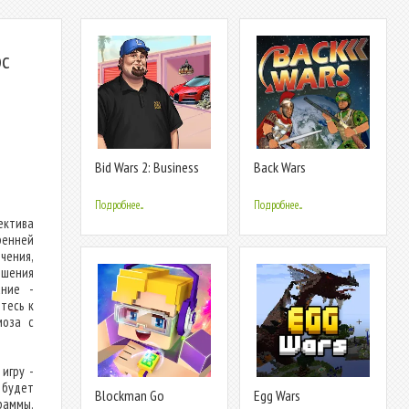
рс
Bid Wars 2: Business
Back Wars
Simulator
Подробнее...
Подробнее...
ектива
ренней
чения,
ршения
ание -
тесь к
моза с
игру -
 будет
Blockman Go
Egg Wars
раммы.