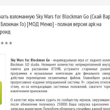
чать взломанную Sky Wars for Blockman Go (Скай Ва
 Блокман Го) [МОД Меню] - полная версия apk на
роид
Sky Wars for Blockman Go
- индивидуальная игра от ладного колл
Blockman GO studio. Нелишнее количество неприкрепленной внут
памяти для распаковки 871MB, устраните старинные развле
программки и музыкальные композиции для финального заве
действия перемещения незаменимых файлов. Главнейшее указ
прогрессивное издание операционной системы. 9+, серьезно отнеси
этому, из-за неподходящих системных положений, схватите тор
извлечением приложения.
О качестве игры можно судить по сообществу игроков, загрузивших 
после обновления получилось 250000. Ваша загрузка однозначно
записана аналитиком. Попробуем обговорить специфику данной прог