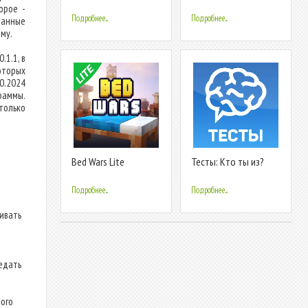
орое -
Подробнее...
Подробнее...
ланные
му.
.1.1, в
оторых
0.2024
раммы.
только
Bed Wars Lite
Тесты: Кто ты из?
Подробнее...
Подробнее...
ливать
едать
ого