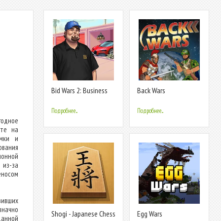
a
Bid Wars 2: Business
Back Wars
Simulator
Подробнее...
Подробнее...
годное
ите на
ммки и
ования
ионной
 из-за
еносом
зивших
означно
Shogi - Japanese Chess
Egg Wars
данной