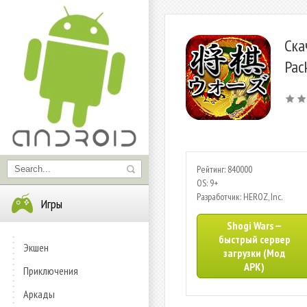
Ска
Pac
Рейтинг: 840000
OS: 9+
Разработчик: HEROZ, Inc.
Игры
Shogi Wars —
быстрый сервер
Экшен
загрузки (Мод
APK)
Приключения
Аркады