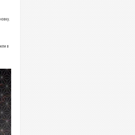
новку.
или в