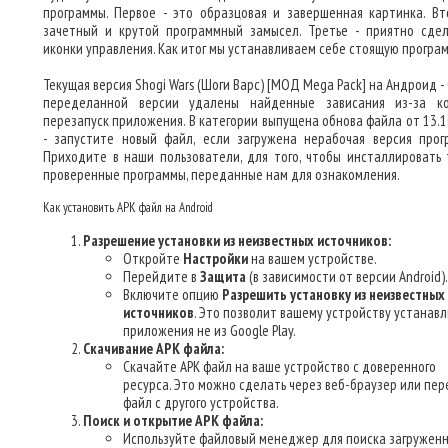
программы. Первое - это образцовая и завершенная картинка. Вт
зачетный и крутой программный замысел. Третье - приятно сде
иконки управления. Как итог мы устанавливаем себе стоящую програм
Текущая версия Shogi Wars (Шоги Варс) [МОД Mega Pack] на Андроид - 0
переделанной версии удалены найденные зависания из-за к
перезапуск приложения. В категории выпущена обнова файла от 13.1
- запустите новый файл, если загружена нерабочая версия прог
Приходите в наши пользователи, для того, чтобы инсталлировать 
проверенные программы, переданные нам для ознакомления.
Как установить APK файл на Android
Разрешение установки из неизвестных источников:
Откройте
Настройки
на вашем устройстве.
Перейдите в
Защита
(в зависимости от версии Android).
Включите опцию
Разрешить установку из неизвестных
источников
. Это позволит вашему устройству устанав
приложения не из Google Play.
Скачивание APK файла:
Скачайте APK файл на ваше устройство с доверенного
ресурса. Это можно сделать через веб-браузер или пер
файл с другого устройства.
Поиск и открытие APK файла:
Используйте файловый менеджер для поиска загруженн