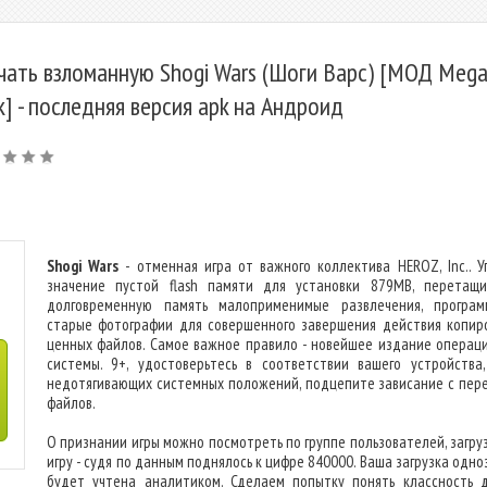
чать взломанную Shogi Wars (Шоги Варс) [МОД Meg
k] - последняя версия apk на Андроид
Shogi Wars
- отменная игра от важного коллектива HEROZ, Inc.. У
значение пустой flash памяти для установки 879MB, перетащ
долговременную память малоприменимые развлечения, програ
старые фотографии для совершенного завершения действия копир
ценных файлов. Самое важное правило - новейшее издание операц
системы. 9+, удостоверьтесь в соответствии вашего устройства,
недотягивающих системных положений, подцепите зависание с пер
файлов.
О признании игры можно посмотреть по группе пользователей, загру
игру - судя по данным поднялось к цифре 840000. Ваша загрузка одн
будет учтена аналитиком. Сделаем попытку понять классность 