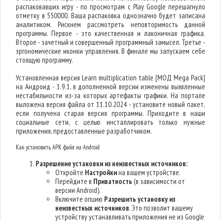
распаковавших игру - по просмотрам с Play Google перешагнуло
отметку в 550000. Ваша распаковка однозначно будет записана
аналитиком. Рискнем рассмотреть неповторимость данной
программы. Первое - это качественная и лаконичная графика.
Второе - зачетный и совершенный программный замысел. Третье -
эргономические иконки управления. В финале мы запускаем себе
стоящую программу.
Установленная версия Learn multiplication table [МОД Mega Pack]
на Андроид - 1.9.1, в дополненной версии изменены выявленные
нестабильности из-за которых артефакты графики. На портале
выложена версия файла от 11.10.2024 - установите новый пакет,
если получена старая версия программы. Приходите в наши
социальные сети, с целью инсталлировать только нужные
приложения, предоставленные разработчиком.
Как установить APK файл на Android
Разрешение установки из неизвестных источников:
Откройте
Настройки
на вашем устройстве.
Перейдите в
Приватность
(в зависимости от
версии Android).
Включите опцию
Разрешить установку из
неизвестных источников
. Это позволит вашему
устройству устанавливать приложения не из Google