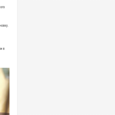
ого
новку.
и в