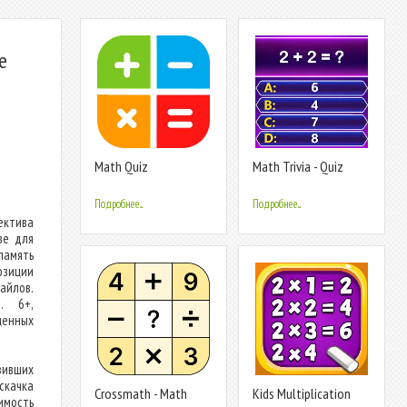
е
Math Quiz
Math Trivia - Quiz
Puzzle Game
Подробнее...
Подробнее...
ектива
ве для
амять
озиции
айлов.
. 6+,
ценных
вивших
скачка
Crossmath - Math
Kids Multiplication
имость