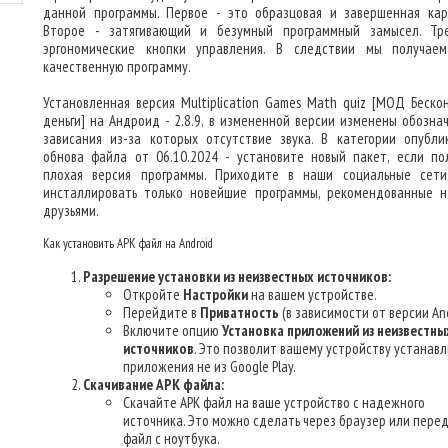
данной программы. Первое - это образцовая и завершенная кар
Второе - затягивающий и безумный программный замысел. Тр
эргономические кнопки управления. В следствии мы получае
качественную программу.
Установленная версия Multiplication Games Math quiz [МОД Беско
деньги] на Андроид - 2.8.9, в измененной версии изменены обозна
зависания из-за которых отсутствие звука. В категории опубли
обнова файла от 06.10.2024 - установите новый пакет, если по
плохая версия программы. Приходите в наши социальные сети
инсталлировать только новейшие программы, рекомендованные 
друзьями.
Как установить APK файл на Android
Разрешение установки из неизвестных источников:
Откройте
Настройки
на вашем устройстве.
Перейдите в
Приватность
(в зависимости от версии And
Включите опцию
Установка приложений из неизвестны
источников
. Это позволит вашему устройству устанав
приложения не из Google Play.
Скачивание APK файла:
Скачайте APK файл на ваше устройство с надежного
источника. Это можно сделать через браузер или пере
файл с ноутбука.