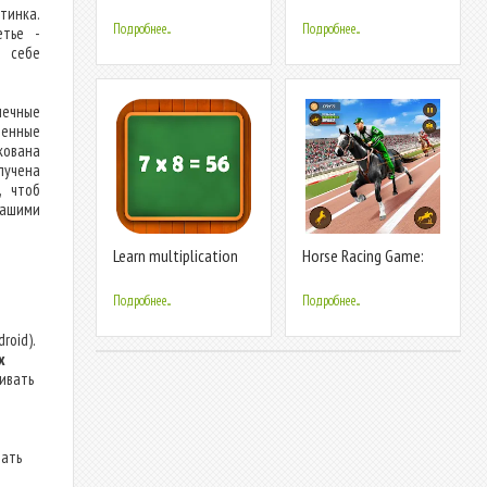
Puzzle Games
Math Games
тинка.
Подробнее...
Подробнее...
етье -
м себе
нечные
ченные
кована
лучена
, чтоб
нашими
Learn multiplication
Horse Racing Game:
table
Horse Games
Подробнее...
Подробнее...
roid).
х
ливать
дать