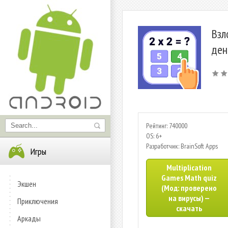
Взл
ден
Рейтинг: 740000
OS: 6+
Разработчик: BrainSoft Apps
Игры
Multiplication
Games Math quiz
Экшен
(Мод: проверено
на вирусы) —
Приключения
скачать
Аркады