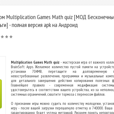
ом Multiplication Games Math quiz [МОД Бесконечны
ьги] - полная версия apk на Андроид
Multiplication Games Math quiz
- мастерская игра от важного колл
BrainSoft Apps. Желаемое количество пустой памяти на устройст
установки 704MB, перетащите на долговременную п
невостребованные развлечения, программки и музыкальные комп
для детального завершения действия копирования полезных ф
Главнейшее правило - современная модификация системы
удостоверьтесь в соответствии вашего устройства, из-за неполно
системных ограничений, схватите тормоза с переносом файлов.
О признании игры можно судить по количеству молодежи, устано
игру - после вашей загрузки перешагнуло отметку в 740000. Ваша 
гарантированно будет учтена метрикой. Рискнем понять неповтор