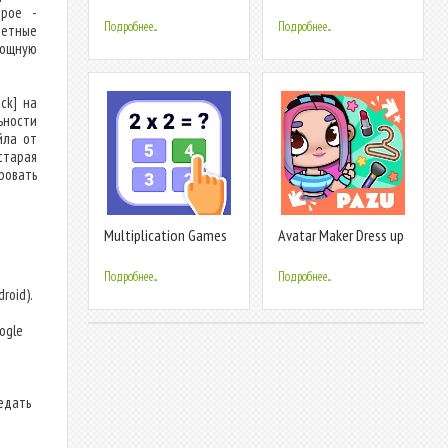
for kids
for kids
орое -
Подробнее...
Подробнее...
четные
мощную
ck] на
ьности
йла от
старая
ровать
Multiplication Games
Avatar Maker Dress up
Math quiz
for kids
Подробнее...
Подробнее...
roid).
т
ogle
едать