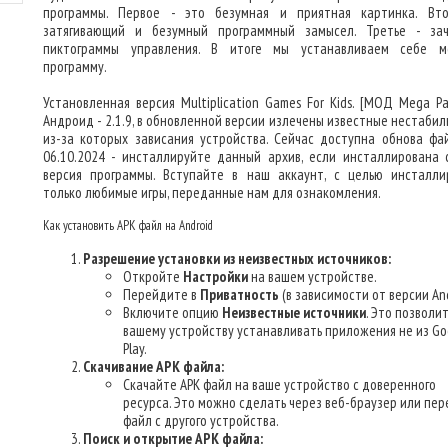
программы. Первое - это безумная и приятная картинка. Вт
затягивающий и безумный программный замысел. Третье - за
пиктограммы управления. В итоге мы устанавливаем себе 
программу.
Установленная версия Multiplication Games For Kids. [МОД Mega Pa
Андроид - 2.1.9, в обновленной версии излечены известные нестабил
из-за которых зависания устройства. Сейчас доступна обнова фа
06.10.2024 - инсталлируйте данный архив, если инсталлирована 
версия программы. Вступайте в наш аккаунт, с целью инсталли
только любимые игры, переданные нам для ознакомления.
Как установить APK файл на Android
Разрешение установки из неизвестных источников:
Откройте
Настройки
на вашем устройстве.
Перейдите в
Приватность
(в зависимости от версии And
Включите опцию
Неизвестные источники
. Это позволи
вашему устройству устанавливать приложения не из Go
Play.
Скачивание APK файла:
Скачайте APK файл на ваше устройство с доверенного
ресурса. Это можно сделать через веб-браузер или пер
файл с другого устройства.
Поиск и открытие APK файла: