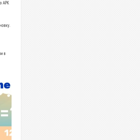
о APK
новку.
и в