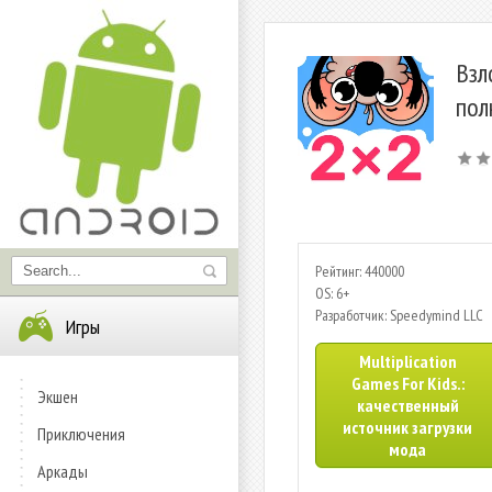
Взл
пол
Рейтинг: 440000
OS: 6+
Разработчик: Speedymind LLC
Игры
Multiplication
Games For Kids.:
Экшен
качественный
источник загрузки
Приключения
мода
Аркады