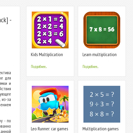
ck] -
Kids Multiplication
Learn multiplication
Math Games
table
Подробнее...
Подробнее...
ектива
ве для
ммки и
ствия
вующее
 из-за
чением
у - по
ованно
Leo Runner: car games
Multiplication games
данной