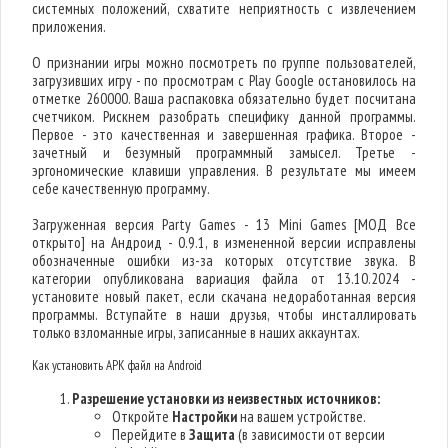
системных положений, схватите неприятность с извлечением
приложения.
О признании игры можно посмотреть по группе пользователей,
загрузивших игру - по просмотрам с Play Google остановилось на
отметке 260000. Ваша распаковка обязательно будет посчитана
счетчиком. Рискнем разобрать специфику данной программы.
Первое - это качественная и завершенная графика. Второе -
зачетный и безумный программный замысел. Третье -
эргономические клавиши управления. В результате мы имеем
себе качественную программу.
Загруженная версия Party Games - 13 Mini Games [МОД Все
открыто] на Андроид - 0.9.1, в измененной версии исправлены
обозначенные ошибки из-за которых отсутствие звука. В
категории опубликована вариация файла от 13.10.2024 -
установите новый пакет, если скачана недоработанная версия
программы. Вступайте в наши друзья, чтобы инсталлировать
только взломанные игры, записанные в наших аккаунтах.
Как установить APK файл на Android
Разрешение установки из неизвестных источников:
Откройте
Настройки
на вашем устройстве.
Перейдите в
Защита
(в зависимости от версии