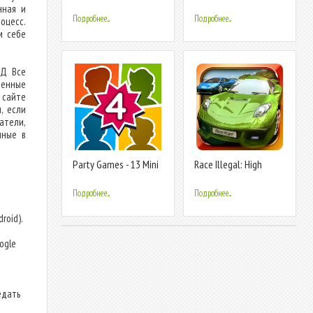
нная и
Подробнее...
Подробнее...
оцесс.
м себе
ОД Все
денные
сайте
, если
атели,
нные в
Party Games - 13 Mini
Race Illegal: High
Games
Speed 3D
Подробнее...
Подробнее...
roid).
т
ogle
едать