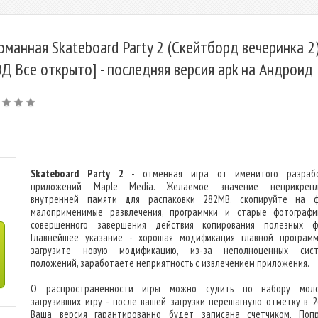
оманная Skateboard Party 2 (Скейтборд вечеринка 2
Д Все открыто] - последняя версия apk на Андроид
Skateboard Party 2
- отменная игра от именитого разрабо
приложений Maple Media. Желаемое значение неприкрепл
внутренней памяти для распаковки 282MB, скопируйте на 
малоприменимые развлечения, программки и старые фотограф
совершенного завершения действия копирования полезных ф
Главнейшее указание - хорошая модификация главной программ
загрузите новую модификацию, из-за неполноценных сист
положений, заработаете неприятность с извлечением приложения.
О распространенности игры можно судить по набору моло
загрузивших игру - после вашей загрузки перешагнуло отметку в 2
Ваша версия гарантированно будет записана счетчиком. Поп