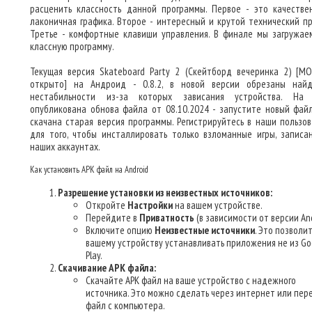
расценить классность данной программы. Первое - это качестве
лаконичная графика. Второе - интересный и крутой технический пр
Третье - комфортные клавиши управления. В финале мы загружае
классную программу.
Текущая версия Skateboard Party 2 (Скейтборд вечеринка 2) [М
открыто] на Андроид - 0.8.2, в новой версии обрезаны най
нестабильности из-за которых зависания устройства. На 
опубликована обнова файла от 08.10.2024 - запустите новый файл
скачана старая версия программы. Регистрируйтесь в наши пользов
для того, чтобы инсталлировать только взломанные игры, записа
наших аккаунтах.
Как установить APK файл на Android
Разрешение установки из неизвестных источников:
Откройте
Настройки
на вашем устройстве.
Перейдите в
Приватность
(в зависимости от версии And
Включите опцию
Неизвестные источники
. Это позволи
вашему устройству устанавливать приложения не из Go
Play.
Скачивание APK файла:
Скачайте APK файл на ваше устройство с надежного
источника. Это можно сделать через интернет или пер
файл с компьютера.