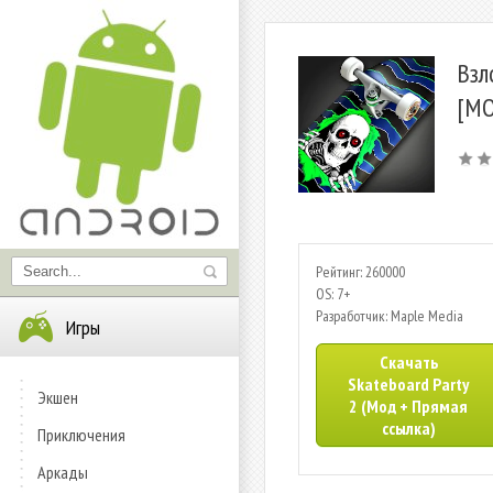
Взл
[МО
Рейтинг: 260000
OS: 7+
Разработчик: Maple Media
Игры
Скачать
Skateboard Party
Экшен
2 (Мод + Прямая
ссылка)
Приключения
Аркады