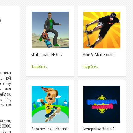
)
Skateboard FE3D 2
Mike V: Skateboard
Party
Подробнее...
Подробнее...
тчика
енной
флешку
ии для
айлов.
ы. 7+,
емных
дежи,
60000.
Pooches: Skateboard
Вечеринка Знаний
робуем