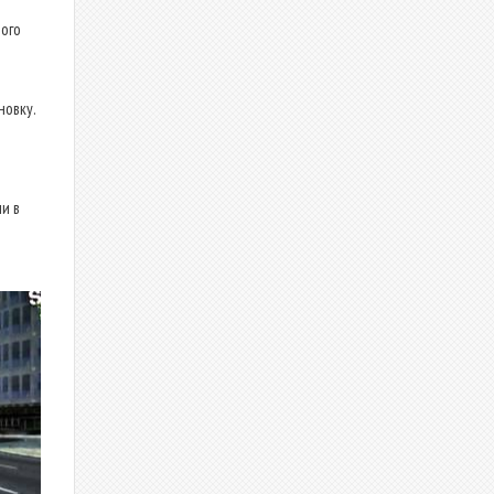
ого
новку.
и в