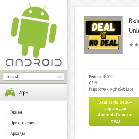
Взл
Unl
Рейтинг: 430000
OS: 9+
Разработчик: AlphaSoft Labs
Игры
Deal or No Deal —
версия для
Экшен
Android (Скачать
мод)
Приключения
Аркады