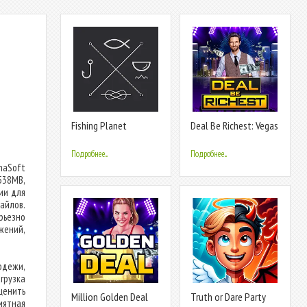
Fishing Planet
Deal Be Richest: Vegas
Coin
Подробнее...
Подробнее...
haSoft
538MB,
ии для
айлов.
рьезно
жений,
одежи,
грузка
енить
Million Golden Deal
Truth or Dare Party
иятная