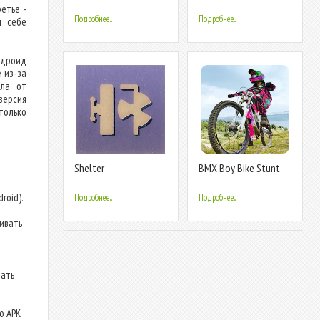
Game
Game
етье -
Подробнее...
Подробнее...
м себе
Андроид
 из-за
йла от
версия
только
Shelter
BMX Boy Bike Stunt
Rider Game
roid).
Подробнее...
Подробнее...
ливать
дать
о APK