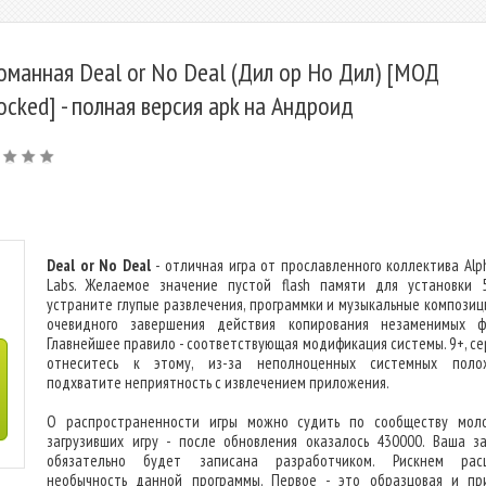
оманная Deal or No Deal (Дил ор Но Дил) [МОД
ocked] - полная версия apk на Андроид
Deal or No Deal
- отличная игра от прославленного коллектива Alp
Labs. Желаемое значение пустой flash памяти для установки 
устраните глупые развлечения, программки и музыкальные композиц
очевидного завершения действия копирования незаменимых ф
Главнейшее правило - соответствующая модификация системы. 9+, се
отнеситесь к этому, из-за неполноценных системных поло
подхватите неприятность с извлечением приложения.
О распространенности игры можно судить по сообществу мол
загрузивших игру - после обновления оказалось 430000. Ваша за
обязательно будет записана разработчиком. Рискнем расц
необычность данной программы. Первое - это образцовая и пр