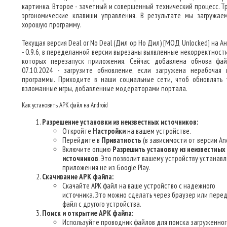
картинка. Второе - зачетный и совершенный технический процесс. Тр
эргономические клавиши управления. В результате мы загружае
хорошую программу.
Текущая версия Deal or No Deal (Дил ор Но Дил) [МОД Unlocked] на 
- 0.9.6, в переделанной версии вырезаны выявленные некорректности
которых перезапуск приложения. Сейчас добавлена обнова фа
07.10.2024 - загрузите обновление, если загружена нерабочая 
программы. Приходите в наши социальные сети, чтоб обновлять 
взломанные игры, добавленные модераторами портала.
Как установить APK файл на Android
Разрешение установки из неизвестных источников:
Откройте
Настройки
на вашем устройстве.
Перейдите в
Приватность
(в зависимости от версии And
Включите опцию
Разрешить установку из неизвестных
источников
. Это позволит вашему устройству устанав
приложения не из Google Play.
Скачивание APK файла:
Скачайте APK файл на ваше устройство с надежного
источника. Это можно сделать через браузер или пере
файл с другого устройства.
Поиск и открытие APK файла:
Используйте проводник файлов для поиска загруженног