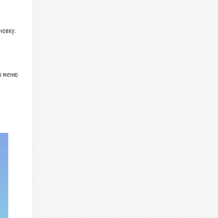
новку.
в меню