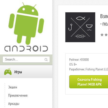
Взл
- п
Рейтинг: 430000
OS: 8+
Разработчик: Fishing Planet LL
Игры
Скачать Fishing
Planet MOD APK
Экшен
Приключения
Аркады