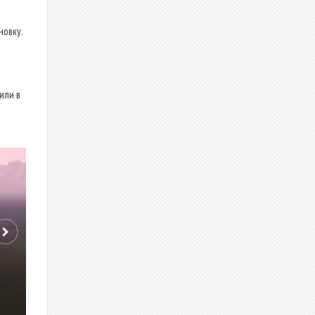
новку.
или в