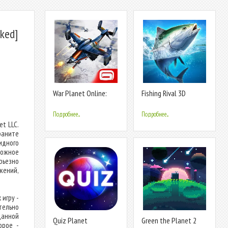
ked]
War Planet Online:
Fishing Rival 3D
MMO Game
Подробнее...
Подробнее...
et LLC.
раните
идного
ложное
рьезно
жений,
 игру -
тельно
анной
Quiz Planet
Green the Planet 2
орое -