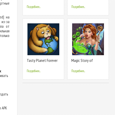
ортные
Подробнее...
Подробнее...
ed] на
 из-за
йла от
ильная
только
Tasty Planet Forever
Magic Story of
Solitaire Cards
х
Подробнее...
Подробнее...
ливать
едать
о APK