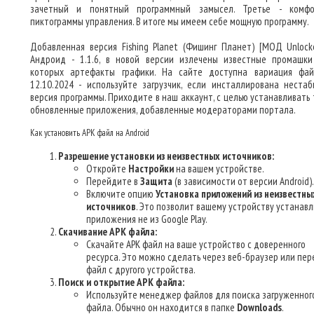
зачетный и понятный программный замысел. Третье - комф
пиктограммы управления. В итоге мы имеем себе мощную программу.
Добавленная версия Fishing Planet (Фишинг Планет) [МОД Unlock
Андроид - 1.1.6, в новой версии излечены известные промашки
которых артефакты графики. На сайте доступна вариация фа
12.10.2024 - используйте загрузчик, если инсталлирована нестаб
версия программы. Приходите в наш аккаунт, с целью устанавливать 
обновленные приложения, добавленные модераторами портала.
Как установить APK файл на Android
Разрешение установки из неизвестных источников:
Откройте
Настройки
на вашем устройстве.
Перейдите в
Защита
(в зависимости от версии Android).
Включите опцию
Установка приложений из неизвестны
источников
. Это позволит вашему устройству устанав
приложения не из Google Play.
Скачивание APK файла:
Скачайте APK файл на ваше устройство с доверенного
ресурса. Это можно сделать через веб-браузер или пер
файл с другого устройства.
Поиск и открытие APK файла:
Используйте менеджер файлов для поиска загруженног
файла. Обычно он находится в папке
Downloads
.