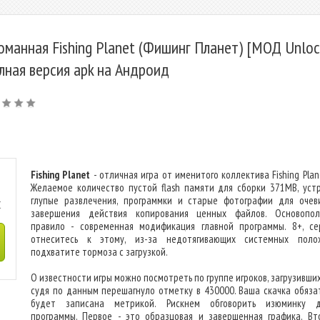
оманная Fishing Planet (Фишинг Планет) [МОД Unloc
олная версия apk на Андроид
Fishing Planet
- отличная игра от именитого коллектива Fishing Plan
Желаемое количество пустой flash памяти для сборки 371MB, уст
глупые развлечения, программки и старые фотографии для очев
C
завершения действия копирования ценных файлов. Основопо
правило - современная модификация главной программы. 8+, се
отнеситесь к этому, из-за недотягивающих системных поло
подхватите тормоза с загрузкой.
О известности игры можно посмотреть по группе игроков, загрузивших
судя по данным перешагнуло отметку в 430000. Ваша скачка обяза
будет записана метрикой. Рискнем обговорить изюминку д
программы. Первое - это образцовая и завершенная графика. Вт