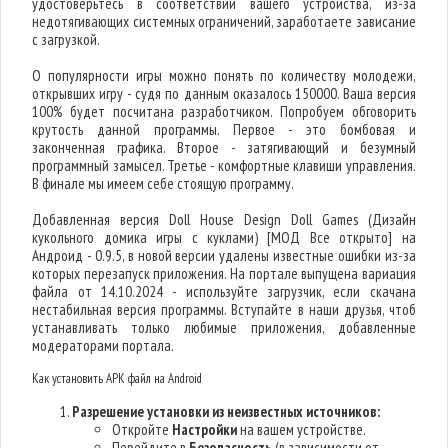
удостоверьтесь в соответствии вашего устройства, из-за
недотягивающих системных ограничений, заработаете зависание
с загрузкой.
О популярности игры можно понять по количеству молодежи,
открывших игру - судя по данным оказалось 150000. Ваша версия
100% будет посчитана разработчиком. Попробуем обговорить
крутость данной программы. Первое - это бомбовая и
законченная графика. Второе - затягивающий и безумный
программный замысел. Третье - комфортные клавиши управления.
В финале мы имеем себе стоящую программу.
Добавленная версия Doll House Design Doll Games (Дизайн
кукольного домика игры с куклами) [МОД Все открыто] на
Андроид - 0.9.5, в новой версии удалены известные ошибки из-за
которых перезапуск приложения. На портале выпущена вариация
файла от 14.10.2024 - используйте загрузчик, если скачана
нестабильная версия программы. Вступайте в наши друзья, чтоб
устанавливать только любимые приложения, добавленные
модераторами портала.
Как установить APK файл на Android
Разрешение установки из неизвестных источников:
Откройте
Настройки
на вашем устройстве.
Перейдите в
Безопасность
(в зависимости от