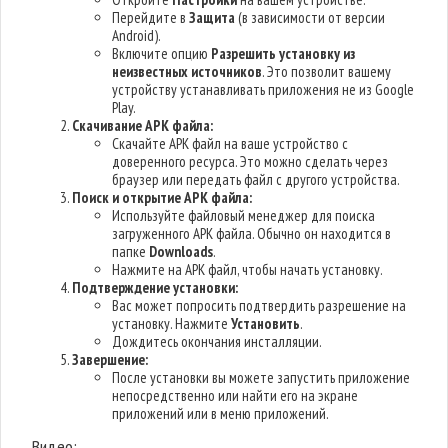
Перейдите в
Защита
(в зависимости от версии
Android).
Включите опцию
Разрешить установку из
неизвестных источников
. Это позволит вашему
устройству устанавливать приложения не из Google
Play.
Скачивание APK файла:
Скачайте APK файл на ваше устройство с
доверенного ресурса. Это можно сделать через
браузер или передать файл с другого устройства.
Поиск и открытие APK файла:
Используйте файловый менеджер для поиска
загруженного APK файла. Обычно он находится в
папке
Downloads
.
Нажмите на APK файл, чтобы начать установку.
Подтверждение установки:
Вас может попросить подтвердить разрешение на
установку. Нажмите
Установить
.
Дождитесь окончания инсталляции.
Завершение:
После установки вы можете запустить приложение
непосредственно или найти его на экране
приложений или в меню приложений.
Видео: