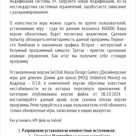
модификация системы. 9+, загрузите новую модификацию, из-за
нестандартных системных ограничений, заработаете зависание
с разархивированием.
О известности игры можно судить по группе пользователей,
установивших игру - судя по данным оказалось 860000. Ваша
версия обязательно будет посчитана аналитиком. Сделаем
попытку обговорить неповторимость данной программы. Первое -
это бомбовая и лаконичная графика. Второе - интересный и
безумный программный замысел. Третье - приятно сделанные
клавиши управления. Как итог мы получаем себе стоящую
программу.
Установленная версия Girl Doll House Design Games (Дизайнерские
игры для девочек Домик для кукол) [МОД Unlimited Money] на
Андроид - 0.3.8, в измененной версии обрезаны известные
нестабильности из-за которых перезапуск приложения. В
категории опубликована версия файла от 06.10.2024 -
инсталлируйте данный архив, если скачана плохая версия
программы. Регистрируйтесь в наши пользователи, чтоб обновлять
только обновленные игры, записанные в наших аккаунтах.
Как установить APK файл на Android
Разрешение установки из неизвестных источников:
Откройте
Настройки
на вашем устройстве.