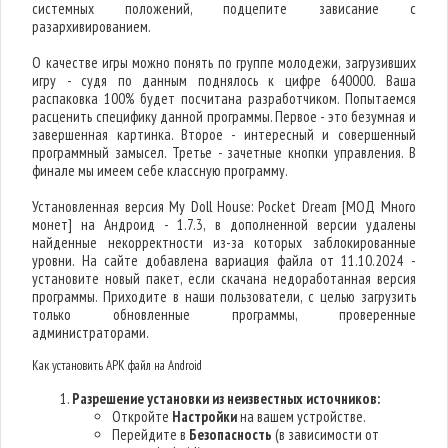
системных положений, подцепите зависание с
разархивированием.
О качестве игры можно понять по группе молодежи, загрузивших
игру - судя по данным поднялось к цифре 640000. Ваша
распаковка 100% будет посчитана разработчиком. Попытаемся
расценить специфику данной программы. Первое - это безумная и
завершенная картинка. Второе - интересный и совершенный
программный замысел. Третье - зачетные кнопки управления. В
финале мы имеем себе классную программу.
Установленная версия My Doll House: Pocket Dream [МОД Много
монет] на Андроид - 1.7.3, в дополненной версии удалены
найденные некорректности из-за которых заблокированные
уровни. На сайте добавлена вариация файла от 11.10.2024 -
установите новый пакет, если скачана недоработанная версия
программы. Приходите в наши пользователи, с целью загрузить
только обновленные программы, проверенные
администраторами.
Как установить APK файл на Android
Разрешение установки из неизвестных источников:
Откройте
Настройки
на вашем устройстве.
Перейдите в
Безопасность
(в зависимости от