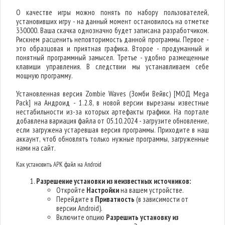
О качестве игры можно понять по набору пользователей,
установивших игру - на данный момент остановилось на отметке
330000. Ваша скачка однозначно будет записана разработчиком.
Рискнем расценить неповторимость данной программы. Первое -
это образцовая и приятная графика. Второе - продуманный и
понятный программный замысел. Третье - удобно размещенные
клавиши управления. В следствии мы устанавливаем себе
мощную программу.
Установленная версия Zombie Waves (Зомби Вейвс) [МОД Mega
Pack] на Андроид - 1.2.8, в новой версии вырезаны известные
нестабильности из-за которых артефакты графики. На портале
добавлена вариация файла от 05.10.2024 - загрузите обновление,
если загружена устаревшая версия программы. Приходите в наш
аккаунт, чтоб обновлять только нужные программы, загруженные
нами на сайт.
Как установить APK файл на Android
Разрешение установки из неизвестных источников:
Откройте
Настройки
на вашем устройстве.
Перейдите в
Приватность
(в зависимости от
версии Android).
Включите опцию
Разрешить установку из