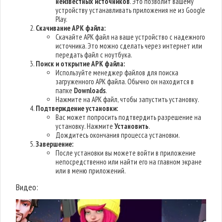
неизвестных источников
. Это позволит вашему
устройству устанавливать приложения не из Google
Play.
Скачивание APK файла:
Скачайте APK файл на ваше устройство с надежного
источника. Это можно сделать через интернет или
передать файл с ноутбука.
Поиск и открытие APK файла:
Используйте менеджер файлов для поиска
загруженного APK файла. Обычно он находится в
папке
Downloads
.
Нажмите на APK файл, чтобы запустить установку.
Подтверждение установки:
Вас может попросить подтвердить разрешение на
установку. Нажмите
Установить
.
Дождитесь окончания процесса установки.
Завершение:
После установки вы можете войти в приложение
непосредственно или найти его на главном экране
или в меню приложений.
Видео: