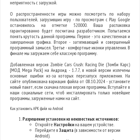
неприятность с загрузкой.
О распространенности игры можно посмотреть по набору
пользователей, загрузивших игру - по просмотрам с Play Google
остановилось на отметке 520000. Ваша распаковка
гарантированно будет посчитана разработчиком. Попытаемся
понять крутость данной программы. Первое - это качественная и
завершенная графика. Второе - затягивающий и совершенный
программный замысел. Третье - комфортные иконки управления. В
финале мы загружаем себе классную программу.
Добавленная версия Zombie Cars Crush: Racing Die (Зомби Карс)
[МОД Mega Pack] на Андроид - 1.7.7, в новой версии излечены
основные ошибки из-за которых перезапуск приложения. На
сайте опубликована вариация файла от 08.10.2024 - установите
новый пакет, если скачана плохая версия программы. Вступайте в
наши социальные сети, чтоб инсталлировать только новейшие
программы, загруженные нами на сайт.
Как установить APK файл на Android
Разрешение установки из неизвестных источников:
Откройте
Настройки
на вашем устройстве.
Перейдите в
Защита
(в зависимости от версии
Android).