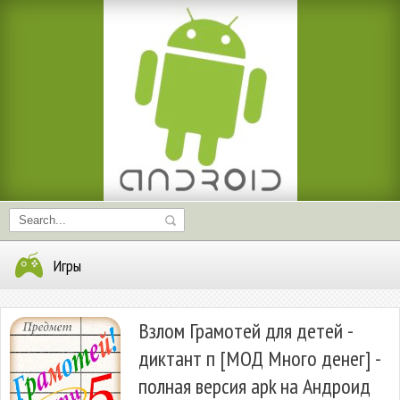
Игры
Взлом Грамотей для детей -
диктант п [МОД Много денег] -
полная версия apk на Андроид