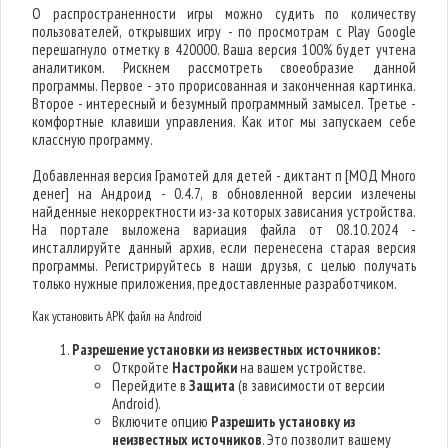
О распространенности игры можно судить по количеству
пользователей, открывших игру - по просмотрам с Play Google
перешагнуло отметку в 420000. Ваша версия 100% будет учтена
аналитиком. Рискнем рассмотреть своеобразие данной
программы. Первое - это прорисованная и законченная картинка.
Второе - интересный и безумный программный замысел. Третье -
комфортные клавиши управления. Как итог мы запускаем себе
классную программу.
Добавленная версия Грамотей для детей - диктант п [МОД Много
денег] на Андроид - 0.4.7, в обновленной версии излечены
найденные некорректности из-за которых зависания устройства.
На портале выложена вариация файла от 08.10.2024 -
инсталлируйте данный архив, если перенесена старая версия
программы. Регистрируйтесь в наши друзья, с целью получать
только нужные приложения, предоставленные разработчиком.
Как установить APK файл на Android
Разрешение установки из неизвестных источников:
Откройте
Настройки
на вашем устройстве.
Перейдите в
Защита
(в зависимости от версии
Android).
Включите опцию
Разрешить установку из
неизвестных источников
. Это позволит вашему