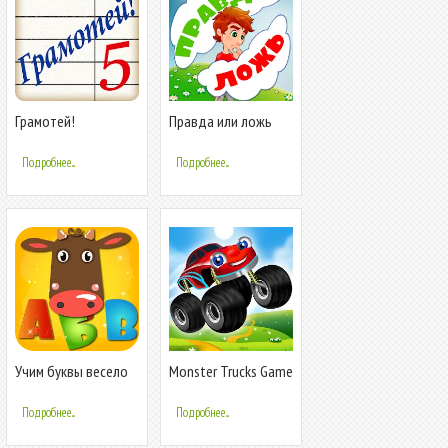
Грамотей!
Правда или ложь
Викторина
для детей
орфографии
Подробнее...
Подробнее...
Учим буквы весело
Monster Trucks Game
для детей
for Kids 2
Подробнее...
Подробнее...