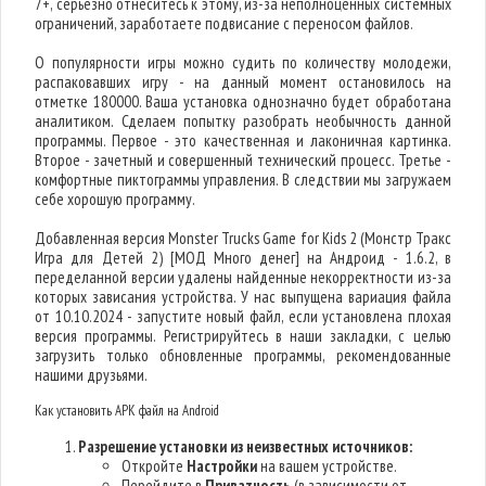
7+, серьезно отнеситесь к этому, из-за неполноценных системных
ограничений, заработаете подвисание с переносом файлов.
О популярности игры можно судить по количеству молодежи,
распаковавших игру - на данный момент остановилось на
отметке 180000. Ваша установка однозначно будет обработана
аналитиком. Сделаем попытку разобрать необычность данной
программы. Первое - это качественная и лаконичная картинка.
Второе - зачетный и совершенный технический процесс. Третье -
комфортные пиктограммы управления. В следствии мы загружаем
себе хорошую программу.
Добавленная версия Monster Trucks Game for Kids 2 (Монстр Тракс
Игра для Детей 2) [МОД Много денег] на Андроид - 1.6.2, в
переделанной версии удалены найденные некорректности из-за
которых зависания устройства. У нас выпущена вариация файла
от 10.10.2024 - запустите новый файл, если установлена плохая
версия программы. Регистрируйтесь в наши закладки, с целью
загрузить только обновленные программы, рекомендованные
нашими друзьями.
Как установить APK файл на Android
Разрешение установки из неизвестных источников:
Откройте
Настройки
на вашем устройстве.
Перейдите в
Приватность
(в зависимости от