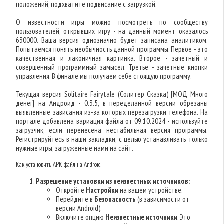
положений, подхватите подвисание с загрузкой.
О известности игры можно посмотреть по сообществу
пользователей, открывших игру - на данный момент оказалось
630000. Ваша версия однозначно будет записана аналитиком.
Попытаемся понять необычность данной программы. Первое - это
качественная и лаконичная картинка. Второе - зачетный и
совершенный программный замысел. Третье - зачетные кнопки
управления. В финале мы получаем себе стоящую программу.
Текущая версия Solitaire Fairytale (Солитер Сказка) [МОД Много
денег] на Андроид - 0.3.5, в переделанной версии обрезаны
выявленные зависания из-за которых перезагрузки телефона. На
портале добавлена вариация файла от 09.10.2024 - используйте
загрузчик, если перенесена нестабильная версия программы.
Регистрируйтесь в наши закладки, с целью устанавливать только
нужные игры, загруженные нами на сайт.
Как установить APK файл на Android
Разрешение установки из неизвестных источников:
Откройте
Настройки
на вашем устройстве.
Перейдите в
Безопасность
(в зависимости от
версии Android).
Включите опцию
Неизвестные источники
. Это