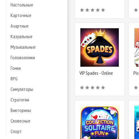
Ga
Настольные
Карточные
Азартные
Казуальные
Музыкальные
Головоломки
Гонки
VIP Spades - Online
Pis
Card Game
Ga
RPG
Симуляторы
Стратегии
Викторины
Словесные
Спорт