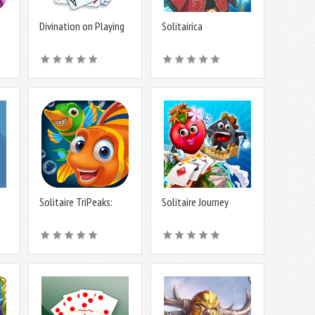
Divination on Playing
Solitairica
Cards
Solitaire TriPeaks:
Solitaire Journey
Aquarium