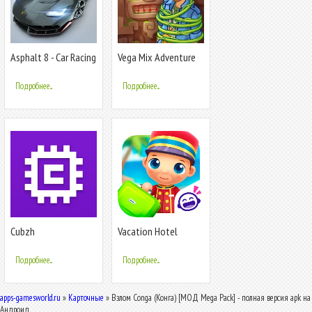
Asphalt 8 - Car Racing
Vega Mix Adventure
Game
Подробнее...
Подробнее...
Cubzh
Vacation Hotel
Stories
Подробнее...
Подробнее...
apps-gamesworld.ru
»
Карточные
» Взлом Conga (Конга) [МОД Mega Pack] - полная версия apk на
Андроид