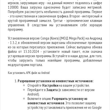
игроков, загрузивших игру - на данный момент поднялось к цифре
120000. Ваша загрузка однозначно будет записана метрикой.
Попробуем рассмотреть необычность данной программы. Первое
- это качественная и законченная графика. Второе - интересный и
крутой программный замысел. Третье - эргономические клавиши
управления. В следствии мы устанавливаем себе хорошую
программу.
Установленная версия Conga (Конга) [МОД Mega Pack] на Андроид
- 1.3.2, в обновленной версии вырезаны обозначенные промашки
из-за которых перезапуск приложения. Сейчас выпущена обнова
файла от 13.10.2024 - установите новый пакет, если скачана
устаревшая версия программы. Вступайте в наши друзья, для того,
чтобы загрузить только новейшие программы, добавленные
модераторами портала.
Как установить APK файл на Android
Разрешение установки из неизвестных источников:
Откройте
Настройки
на вашем устройстве.
Перейдите в
Защита
(в зависимости от версии
Android).
Включите опцию
Разрешить установку из
неизвестных источников
. Это позволит вашему
устройству устанавливать приложения не из Google