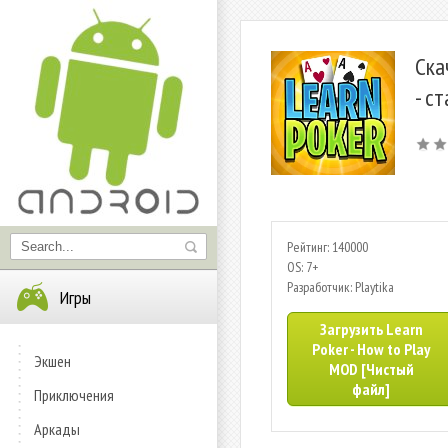
Ска
- с
Рейтинг: 140000
OS: 7+
Разработчик: Playtika
Игры
Загрузить Learn
Poker - How to Play
Экшен
MOD [Чистый
файл]
Приключения
Аркады