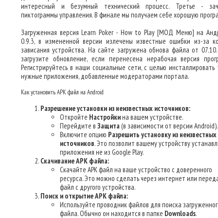
интересный и безумный технический процесс. Третье - за
пиктограммы управления. В финале мы получаем себе хорошую прогр
Загруженная версия Learn Poker - How to Play [МОД Меню] на Анд
0.9.3, в измененной версии излечены известные ошибки из-за к
зависания устройства. На сайте загружена обнова файла от 07.10.
загрузите обновление, если перенесена нерабочая версия прог
Регистрируйтесь в наши социальные сети, с целью инсталлировать 
нужные приложения, добавленные модераторами портала.
Как установить APK файл на Android
Разрешение установки из неизвестных источников:
Откройте
Настройки
на вашем устройстве.
Перейдите в
Защита
(в зависимости от версии Android).
Включите опцию
Разрешить установку из неизвестных
источников
. Это позволит вашему устройству устанав
приложения не из Google Play.
Скачивание APK файла:
Скачайте APK файл на ваше устройство с доверенного
ресурса. Это можно сделать через интернет или перед
файл с другого устройства.
Поиск и открытие APK файла:
Используйте проводник файлов для поиска загруженног
файла. Обычно он находится в папке
Downloads
.