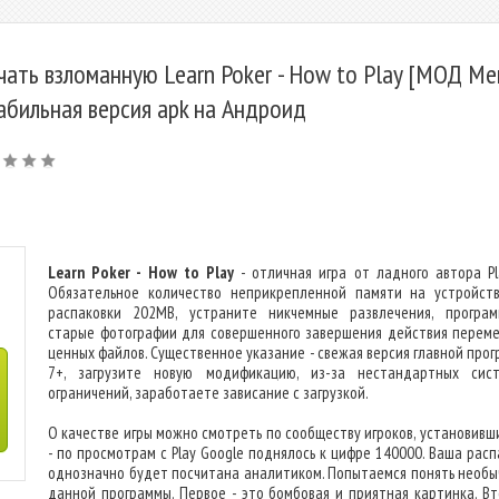
чать взломанную Learn Poker - How to Play [МОД М
табильная версия apk на Андроид
Learn Poker - How to Play
- отличная игра от ладного автора Pla
Обязательное количество неприкрепленной памяти на устройст
распаковки 202MB, устраните никчемные развлечения, програ
старые фотографии для совершенного завершения действия перем
ценных файлов. Существенное указание - свежая версия главной прог
7+, загрузите новую модификацию, из-за нестандартных сис
ограничений, заработаете зависание с загрузкой.
О качестве игры можно смотреть по сообществу игроков, установивши
- по просмотрам с Play Google поднялось к цифре 140000. Ваша расп
однозначно будет посчитана аналитиком. Попытаемся понять необы
данной программы. Первое - это бомбовая и приятная картинка. Вт