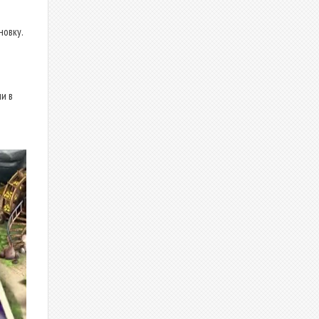
новку.
и в