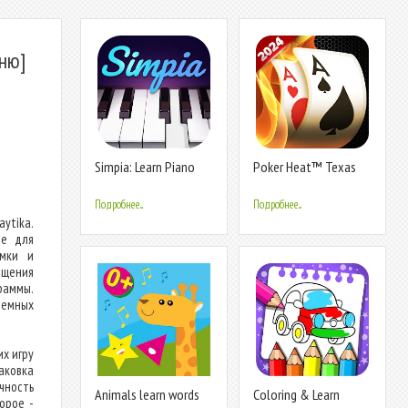
еню]
Simpia: Learn Piano
Poker Heat™ Texas
Fast
Holdem Poker
Подробнее...
Подробнее...
ytika.
ве для
ммки и
ещения
раммы.
темных
х игру
аковка
чность
Animals learn words
Coloring & Learn
орое -