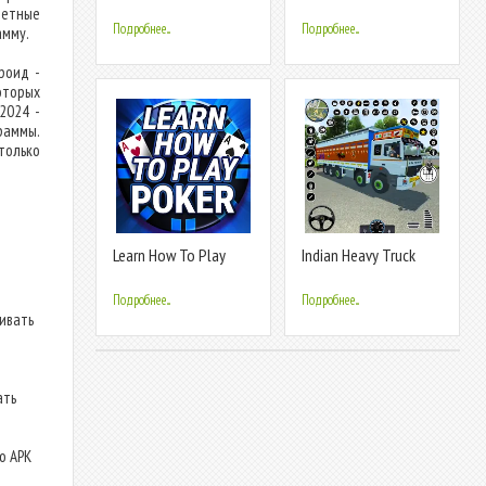
for kids
четные
Подробнее...
Подробнее...
амму.
роид -
оторых
2024 -
раммы.
только
Learn How To Play
Indian Heavy Truck
Texas Poker
Delivery 3D
Подробнее...
Подробнее...
ливать
ать
о APK