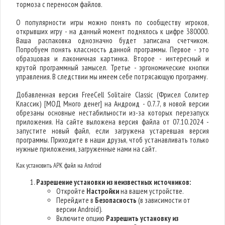
тормоза с переносом файлов.
О популярности игры можно понять по сообществу игроков,
открывших игру - на данный момент поднялось к цифре 380000.
Ваша распаковка однозначно будет записана счетчиком.
Попробуем понять классность данной программы. Первое - это
образцовая и лаконичная картинка. Второе - интересный и
крутой программный замысел. Третье - эргономические кнопки
управления. В следствии мы имеем себе потрясающую программу.
Добавленная версия FreeCell Solitaire Classic (Фрисел Солитер
Классик) [МОД Много денег] на Андроид - 0.7.7, в новой версии
обрезаны основные нестабильности из-за которых перезапуск
приложения. На сайте выложена версия файла от 07.10.2024 -
запустите новый файл, если загружена устаревшая версия
программы. Приходите в наши друзья, чтоб устанавливать только
нужные приложения, загруженные нами на сайт.
Как установить APK файл на Android
Разрешение установки из неизвестных источников:
Откройте
Настройки
на вашем устройстве.
Перейдите в
Безопасность
(в зависимости от
версии Android).
Включите опцию
Разрешить установку из