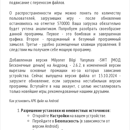
подвисание с переносом файлов.
О распространенности игры можно понять по количеству
пользователей, загрузивших игру - после обновления
остановилось на отметке 570000. Ваша загрузка обязательно
будет учтена аналитиком. Попробуем разобрать своеобразие
данной программы. Первое - это бомбовая и завершенная
графика. Второе - продуманный и безумный программный
замысел. Третье - удобно размещенные клавиши управления. В
следствии мы получаем себе мощную программу.
Добавленная версия Milyoner Bilgi Yarışması -SWT [МОД
Бесконечные деньги] на Андроид - 2.6.2, в измененной версии
вырезаны основные промашки из-за которых зависания
устройства. Сейчас выпущена версия файла от 13.10.2024 -
загрузите обновление, если загружена нестабильная версия
программы. Вступайте в наш аккаунт, с целью инсталлировать
только новейшие игры, рекомендованные нашими друзьями.
Как установить APK файл на Android
Разрешение установки из неизвестных источников:
Откройте
Настройки
на вашем устройстве.
Перейдите в
Безопасность
(в зависимости от
версии Android).