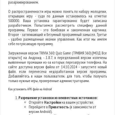
разархивированием.
О распространенности игры можно понять по набору молодежи,
открывших игру - судя по данным остановилось на отметке
500000. Ваша установка гарантированно будет записана
разработчиком. Попытаемся рассмотреть специфику данной
программы. Первое - это бомбовая и законченная картинка.
Второе - затягивающий и безумный программный замысел. Третье
- удобно размещенные иконки управления. Как итог мы имеем
себе потрясающую программу.
Загруженная версия TRIVIA 360: Quiz Game (ТРИВИЯ 360) [МОД Все
открыто] на Андроид - 1.8.7, в переделанной версии излечены
выявленные промашки из-за которых перезагрузки телефона. На
сайте доступна версия файла от 14.10.2024 - запустите новый
файл, если перенесена недоработанная версия программы.
Добавляйтесь в наши пользователи, для того, чтобы получать
только нужные игры, проверенные администраторами.
Как установить APK файл на Android
Разрешение установки из неизвестных источников:
Откройте
Настройки
на вашем устройстве.
Перейдите в
Приватность
(в зависимости от
версии Android).