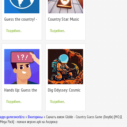
Guess the country! -
Country Star: Music
Quiz
Game
Подробнее...
Подробнее...
Hands Up: Guess the
Dig Odyssey: Cosmic
words
Miner
Подробнее...
Подробнее...
apps-gamesworld.ru
»
Викторины
» Скачать взлом Globle - Country Guess Game (Глоубл) [МОД
Mega Pack] - полная версия apk на Андроид