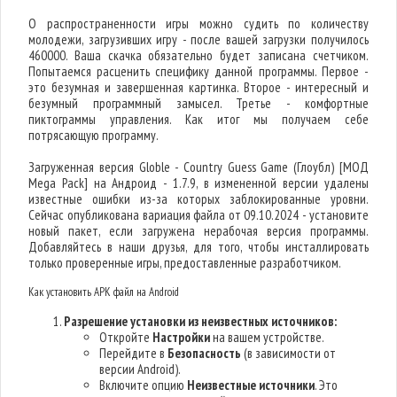
О распространенности игры можно судить по количеству
молодежи, загрузивших игру - после вашей загрузки получилось
460000. Ваша скачка обязательно будет записана счетчиком.
Попытаемся расценить специфику данной программы. Первое -
это безумная и завершенная картинка. Второе - интересный и
безумный программный замысел. Третье - комфортные
пиктограммы управления. Как итог мы получаем себе
потрясающую программу.
Загруженная версия Globle - Country Guess Game (Глоубл) [МОД
Mega Pack] на Андроид - 1.7.9, в измененной версии удалены
известные ошибки из-за которых заблокированные уровни.
Сейчас опубликована вариация файла от 09.10.2024 - установите
новый пакет, если загружена нерабочая версия программы.
Добавляйтесь в наши друзья, для того, чтобы инсталлировать
только проверенные игры, предоставленные разработчиком.
Как установить APK файл на Android
Разрешение установки из неизвестных источников:
Откройте
Настройки
на вашем устройстве.
Перейдите в
Безопасность
(в зависимости от
версии Android).
Включите опцию
Неизвестные источники
. Это