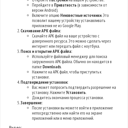
Перейдите в
Приватность
(в зависимости от
версии Android).
Включите опцию
Неизвестные источники
. Это
позволит вашему устройству устанавливать
приложения не из Google Play.
Скачивание APK файла:
Скачайте APK файл на ваше устройство с
доверенного ресурса. Это можно сделать через
интернет или передать файл с ноутбука.
Поиск и открытие APK файла:
Используйте файловый менеджер для поиска
загруженного APK файла. Обычно он находится в
папке
Downloads
.
Нажмите на APK файл, чтобы приступить к
установке.
Подтверждение установки:
Вас может попросить подтвердить разрешение на
установку. Нажмите
Установить
.
Дождитесь окончания процесса установки.
Завершение:
После установки вы можете войти в приложение
непосредственно или найти его на экране
приложений или в меню приложений.
Видео: