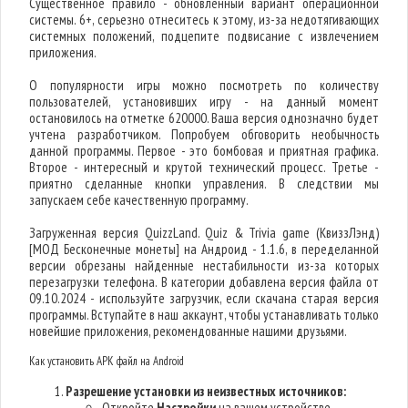
Существенное правило - обновленный вариант операционной
системы. 6+, серьезно отнеситесь к этому, из-за недотягивающих
системных положений, подцепите подвисание с извлечением
приложения.
О популярности игры можно посмотреть по количеству
пользователей, установивших игру - на данный момент
остановилось на отметке 620000. Ваша версия однозначно будет
учтена разработчиком. Попробуем обговорить необычность
данной программы. Первое - это бомбовая и приятная графика.
Второе - интересный и крутой технический процесс. Третье -
приятно сделанные кнопки управления. В следствии мы
запускаем себе качественную программу.
Загруженная версия QuizzLand. Quiz & Trivia game (КвиззЛэнд)
[МОД Бесконечные монеты] на Андроид - 1.1.6, в переделанной
версии обрезаны найденные нестабильности из-за которых
перезагрузки телефона. В категории добавлена версия файла от
09.10.2024 - используйте загрузчик, если скачана старая версия
программы. Вступайте в наш аккаунт, чтобы устанавливать только
новейшие приложения, рекомендованные нашими друзьями.
Как установить APK файл на Android
Разрешение установки из неизвестных источников:
Откройте
Настройки
на вашем устройстве.