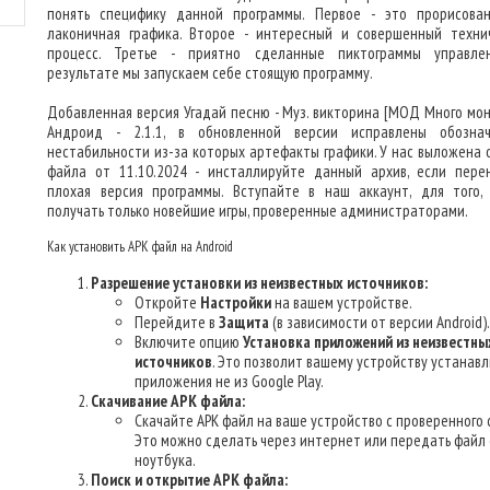
понять специфику данной программы. Первое - это прорисова
лаконичная графика. Второе - интересный и совершенный техни
процесс. Третье - приятно сделанные пиктограммы управле
результате мы запускаем себе стоящую программу.
Добавленная версия Угадай песню - Муз. викторина [МОД Много мон
Андроид - 2.1.1, в обновленной версии исправлены обозна
нестабильности из-за которых артефакты графики. У нас выложена 
файла от 11.10.2024 - инсталлируйте данный архив, если пере
плохая версия программы. Вступайте в наш аккаунт, для того,
получать только новейшие игры, проверенные администраторами.
Как установить APK файл на Android
Разрешение установки из неизвестных источников:
Откройте
Настройки
на вашем устройстве.
Перейдите в
Защита
(в зависимости от версии Android).
Включите опцию
Установка приложений из неизвестны
источников
. Это позволит вашему устройству устанав
приложения не из Google Play.
Скачивание APK файла:
Скачайте APK файл на ваше устройство с проверенного 
Это можно сделать через интернет или передать файл 
ноутбука.
Поиск и открытие APK файла: