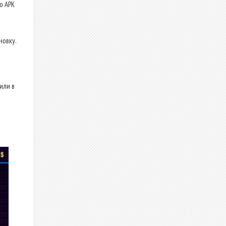
о APK
новку.
или в