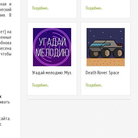
песню 2024
Викторина
нная и
Подробнее...
Подробнее...
ческий
ния. В
ет] на
ченные
обнова
несена
 чтобы
Угадай мелодию. Муз.
Death Rover: Space
викторина
Zombie Race
Подробнее...
Подробнее...
х
ливать
сайта.
с