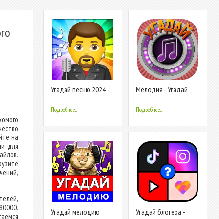
ого
Угадай песню 2024 -
Мелодия - Угадай
Мелодию
Песню
Подробнее...
Подробнее...
комого
чество
йте на
ии для
йлов.
рузите
чений,
телей,
80000.
Угадай мелодию
Угадай блогера -
таемся