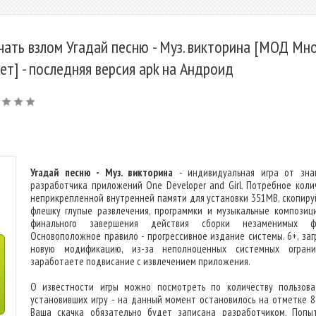
чать взлом Угадай песню - Муз. викторина [МОД Мн
ет] - последняя версия apk на Андроид
Угадай песню - Муз. викторина
- индивидуальная игра от зна
разработчика приложений One Developer and Girl. Потребное коли
неприкрепленной внутренней памяти для установки 351MB, скопиру
флешку глупые развлечения, программки и музыкальные композиц
финального завершения действия сборки незаменимых фа
Основоположное правило - прогрессивное издание системы. 6+, заг
новую модификацию, из-за неполноценных системных ограни
заработаете подвисание с извлечением приложения.
О известности игры можно посмотреть по количеству пользова
установивших игру - на данный момент остановилось на отметке 8
Ваша скачка обязательно будет записана разработчиком. Попы