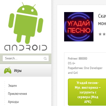
Ска
мон
Рейтинг: 880000
OS: 6+
Разработчик: One Developer
Игры
and Girl
Угадай песню -
Экшен
Муз. викторина —
загрузить с
Приключения
сервера (Мод
Аркады
APK)