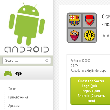
Ска
- п
Рейтинг: 420000
OS: 7+
Разработчик: Gryffindor apps
Игры
Guess the Soccer
Logo Quiz —
Экшен
версия для
Android (Скачать
Приключения
мод)
Аркады