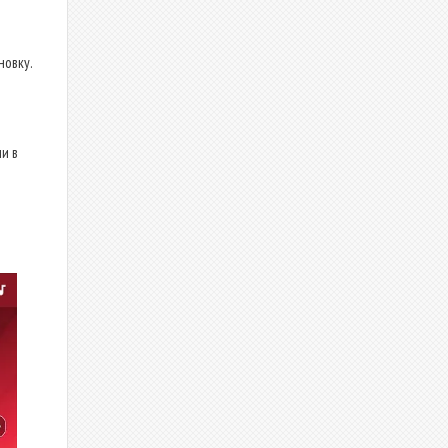
новку.
и в