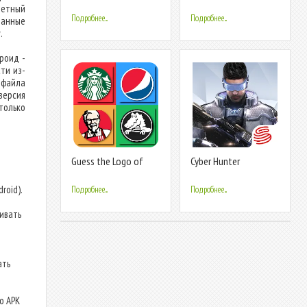
Player Quiz
ачетный
Подробнее...
Подробнее...
анные
.
роид -
ти из-
 файла
версия
только
Guess the Logo of
Cyber Hunter
Brand Quiz
roid).
Подробнее...
Подробнее...
ливать
ать
о APK