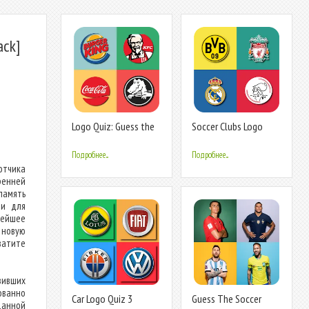
ack]
Logo Quiz: Guess the
Soccer Clubs Logo
Brand
Quiz
Подробнее...
Подробнее...
отчика
ренней
память
ии для
нейшее
 новую
ватите
зивших
ованно
Car Logo Quiz 3
Guess The Soccer
данной