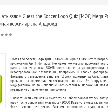
чать взлом Guess the Soccer Logo Quiz [МОД Mega P
олная версия apk на Андроид
Guess the Soccer Logo Quiz
- отменная игра от именитого разраб
приложений Gryffindor apps. Нелишнее количество порожней внут
памяти для установки 780MB, перетащите на долговременную 
невостребованные развлечения, программки и старые фотограф
финального завершения действия сборки полезных файлов. Глав
правило - современная модификация системы. 7+, загрузите
модификацию, из-за неполноценных системных положений, подх
подвисание с извлечением приложения.
О известности игры можно смотреть по набору пользователей, загру
игру - после обновления оказалось 420000. Ваша установка гарантир
будет учтена счетчиком. Рискнем рассмотреть классность 