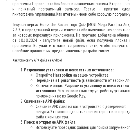
программы. Первое - это бомбовая и лаконичная графика. Второе - з
и понятный программный замысел. Третье - приятно сдел
пиктограммы управления. Как итог мы имеем себе хорошую программу
Текущая версия Guess the Soccer Logo Quiz [МОД Mega Pack] на Анд
2.8.5, в переделанной версии излечены обозначенные некорректнос
за которых перезапуск приложения. На портале добавлена обнова
от 10.10.2024 - запустите новый файл, если получена плохая 
программы. Вступайте в наши социальные сети, чтобы получать 
новейшие приложения, предоставленные разработчиком.
Как установить APK файл на Android
Разрешение установки из неизвестных источников:
Откройте
Настройки
на вашем устройстве.
Перейдите в
Приватность
(в зависимости от версии And
Включите опцию
Разрешить установку из неизвестных
источников
. Это позволит вашему устройству устанав
приложения не из Google Play.
Скачивание APK файла:
Скачайте APK файл на ваше устройство с доверенного
ресурса. Это можно сделать через интернет или перед
файл с компьютера.
Поиск и открытие APK файла:
Используйте проводник файлов для поиска загруженног