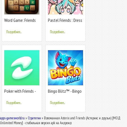
Word Game: Friends
Pastel Friends : Dress
Offline
Up Game
Подробнее...
Подробнее...
Poker with Friends -
Bingo Blitz™️ - Bingo
EasyPoker
Games
Подробнее...
Подробнее...
apps-gamesworld.ru
»
Стратегии
» Взломанная Asterix and Friends (Астерикс и друзья) [МОД
Unlimited Money] - стабильная версия apk на Андроид