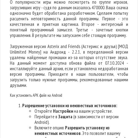
О популярности игры можно посмотреть по группе игроков,
загрузивших игру - судя по данным оказалось 470000. Ваша скачка
однозначно будет обработана разработчиком. Сделаем попытку
расценить неповторимость данной программы. Первое - это
качественная и приятная картинка. Второе - интересный и
понятный программный замысел. Третье - зачетные кнопки
управления. В результате мы запускаем себе стоящую программу.
Загруженная версия Asterix and Friends (Астерикс и друзья) [МОД
Unlimited Money] на Андроид - 2.2.1, в переделанной версии
удалены найденные промашки из-за которых отсутствие звука.
На данный момент доступна обнова файла от 07.10.2024 -
инсталлируйте данный архив, если установлена недоработанная
версия программы. Приходите в наши пользователи, чтобы
загрузить только нужные программы, рекомендованные нашими
друзьями.
Как установить APK файл на Android
Разрешение установки из неизвестных источников:
Откройте
Настройки
на вашем устройстве.
Перейдите в
Защита
(в зависимости от версии
Android).
Включите опцию
Разрешить установку из
неизвестных источников
. Это позволит вашему