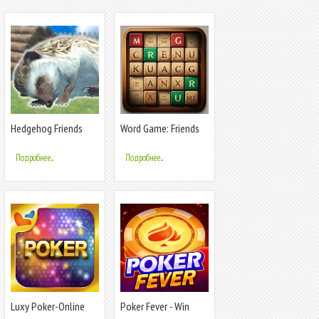
Hedgehog Friends
Word Game: Friends
Offline
Подробнее...
Подробнее...
Luxy Poker-Online
Poker Fever - Win
Texas Poker
your Fame