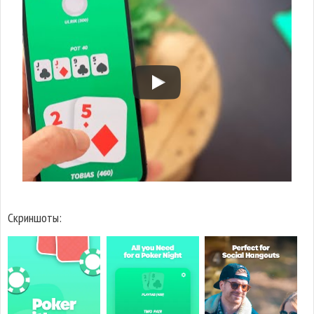
Скриншоты: