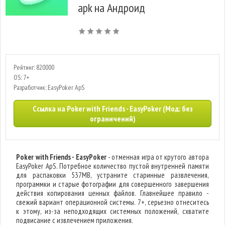
apk на Андроид
Рейтинг: 820000
OS: 7+
Разработчик: EasyPoker ApS
Ссылка на Poker with Friends - EasyPoker (Мод: без
ограничений)
Poker with Friends - EasyPoker
- отменная игра от крутого автора
EasyPoker ApS. Потребное количество пустой внутренней памяти
для распаковки 537MB, устраните старинные развлечения,
программки и старые фотографии для совершенного завершения
действия копирования ценных файлов. Главнейшее правило -
свежий вариант операционной системы. 7+, серьезно отнеситесь
к этому, из-за неподходящих системных положений, схватите
подвисание с извлечением приложения.