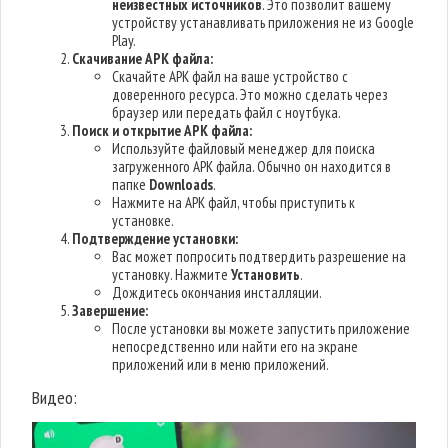
неизвестных источников
. Это позволит вашему
устройству устанавливать приложения не из Google
Play.
Скачивание APK файла:
Скачайте APK файл на ваше устройство с
доверенного ресурса. Это можно сделать через
браузер или передать файл с ноутбука.
Поиск и открытие APK файла:
Используйте файловый менеджер для поиска
загруженного APK файла. Обычно он находится в
папке
Downloads
.
Нажмите на APK файл, чтобы приступить к
установке.
Подтверждение установки:
Вас может попросить подтвердить разрешение на
установку. Нажмите
Установить
.
Дождитесь окончания инсталляции.
Завершение:
После установки вы можете запустить приложение
непосредственно или найти его на экране
приложений или в меню приложений.
Видео: