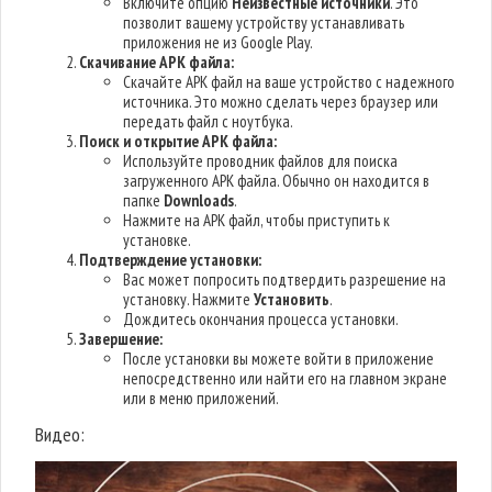
Включите опцию
Неизвестные источники
. Это
позволит вашему устройству устанавливать
приложения не из Google Play.
Скачивание APK файла:
Скачайте APK файл на ваше устройство с надежного
источника. Это можно сделать через браузер или
передать файл с ноутбука.
Поиск и открытие APK файла:
Используйте проводник файлов для поиска
загруженного APK файла. Обычно он находится в
папке
Downloads
.
Нажмите на APK файл, чтобы приступить к
установке.
Подтверждение установки:
Вас может попросить подтвердить разрешение на
установку. Нажмите
Установить
.
Дождитесь окончания процесса установки.
Завершение:
После установки вы можете войти в приложение
непосредственно или найти его на главном экране
или в меню приложений.
Видео: