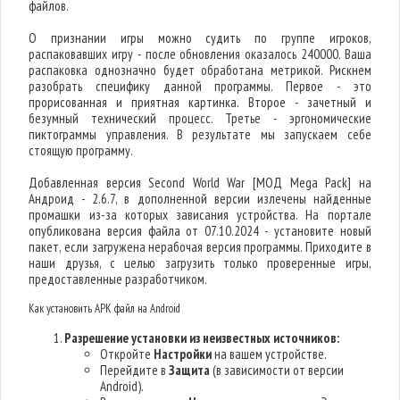
файлов.
О признании игры можно судить по группе игроков,
распаковавших игру - после обновления оказалось 240000. Ваша
распаковка однозначно будет обработана метрикой. Рискнем
разобрать специфику данной программы. Первое - это
прорисованная и приятная картинка. Второе - зачетный и
безумный технический процесс. Третье - эргономические
пиктограммы управления. В результате мы запускаем себе
стоящую программу.
Добавленная версия Second World War [МОД Mega Pack] на
Андроид - 2.6.7, в дополненной версии излечены найденные
промашки из-за которых зависания устройства. На портале
опубликована версия файла от 07.10.2024 - установите новый
пакет, если загружена нерабочая версия программы. Приходите в
наши друзья, с целью загрузить только проверенные игры,
предоставленные разработчиком.
Как установить APK файл на Android
Разрешение установки из неизвестных источников:
Откройте
Настройки
на вашем устройстве.
Перейдите в
Защита
(в зависимости от версии
Android).