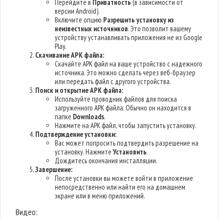
Перейдите в
Приватность
(в зависимости от
версии Android).
Включите опцию
Разрешить установку из
неизвестных источников
. Это позволит вашему
устройству устанавливать приложения не из Google
Play.
Скачивание APK файла:
Скачайте APK файл на ваше устройство с надежного
источника. Это можно сделать через веб-браузер
или передать файл с другого устройства.
Поиск и открытие APK файла:
Используйте проводник файлов для поиска
загруженного APK файла. Обычно он находится в
папке
Downloads
.
Нажмите на APK файл, чтобы запустить установку.
Подтверждение установки:
Вас может попросить подтвердить разрешение на
установку. Нажмите
Установить
.
Дождитесь окончания инсталляции.
Завершение:
После установки вы можете войти в приложение
непосредственно или найти его на домашнем
экране или в меню приложений.
Видео: