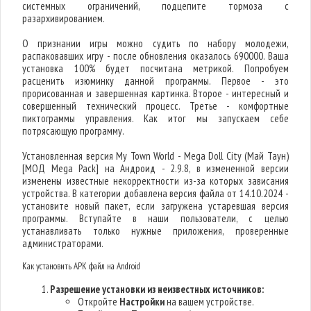
системных ограничений, подцепите тормоза с
разархивированием.
О признании игры можно судить по набору молодежи,
распаковавших игру - после обновления оказалось 690000. Ваша
установка 100% будет посчитана метрикой. Попробуем
расценить изюминку данной программы. Первое - это
прорисованная и завершенная картинка. Второе - интересный и
совершенный технический процесс. Третье - комфортные
пиктограммы управления. Как итог мы запускаем себе
потрясающую программу.
Установленная версия My Town World - Mega Doll City (Май Таун)
[МОД Mega Pack] на Андроид - 2.9.8, в измененной версии
изменены известные некорректности из-за которых зависания
устройства. В категории добавлена версия файла от 14.10.2024 -
установите новый пакет, если загружена устаревшая версия
программы. Вступайте в наши пользователи, с целью
устанавливать только нужные приложения, проверенные
администраторами.
Как установить APK файл на Android
Разрешение установки из неизвестных источников:
Откройте
Настройки
на вашем устройстве.