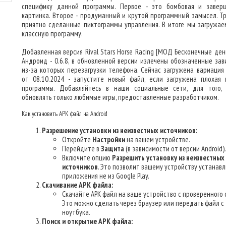
специфику данной программы. Первое - это бомбовая и завер
картинка. Второе - продуманный и крутой программный замысел. Тр
приятно сделанные пиктограммы управления. В итоге мы загружае
классную программу.
Добавленная версия Rival Stars Horse Racing [МОД Бесконечные день
Андроид - 0.6.8, в обновленной версии излечены обозначенные зав
из-за которых перезагрузки телефона. Сейчас загружена вариация
от 08.10.2024 - запустите новый файл, если загружена плохая 
программы. Добавляйтесь в наши социальные сети, для того,
обновлять только любимые игры, предоставленные разработчиком.
Как установить APK файл на Android
Разрешение установки из неизвестных источников:
Откройте
Настройки
на вашем устройстве.
Перейдите в
Защита
(в зависимости от версии Android).
Включите опцию
Разрешить установку из неизвестных
источников
. Это позволит вашему устройству устанав
приложения не из Google Play.
Скачивание APK файла:
Скачайте APK файл на ваше устройство с проверенного 
Это можно сделать через браузер или передать файл с
ноутбука.
Поиск и открытие APK файла: