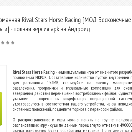
оманная Rival Stars Horse Racing [МОД Бесконечные
ьги] - полная версия apk на Андроид
Rival Stars Horse Racing
- индивидуальная игра от именитого разраб
приложений PIKPOK. Обязательное количество пустой внутренней 
для распаковки 154MB, скопируйте на флешку малоприме
развлечения, программки и музыкальные композиции для очев
завершения действия перемещения востребованных файлов. Сущест
указание - современная модификация операционной систем
удостоверьтесь в соответствии вашего устройства, из-за неподх
системных положений, подцепите тормоза с переносом файлов.
О распространенности игры можно понять по группе пользова
распаковавших игру - судя по данным перешагнуло отметку в 490000
скачка однозначно будет обработана метрикой. Попытаемся рас