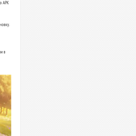
о APK
новку.
и в