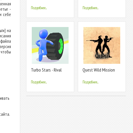
racing
Games
шенная
Подробнее...
Подробнее...
етье -
м себе
ги] на
исания
 файла
версия
 чтобы
Turbo Stars - Rival
Quest Wild Mission
Racing
Подробнее...
Подробнее...
ливать
сайта.