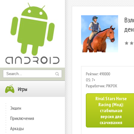
Взл
ден
Рейтинг: 490000
OS: 7+
Разработчик: PIKPOK
Игры
Rival Stars Horse
Racing (Мод):
Экшен
стабильная
версия для
Приключения
скачивания
Аркады