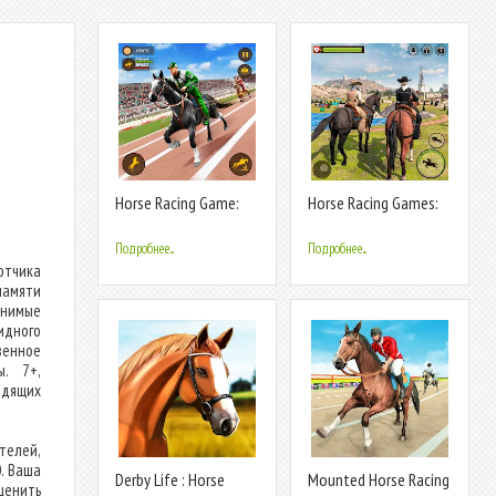
Horse Racing Game:
Horse Racing Games:
Horse Games
Horse Game
Подробнее...
Подробнее...
отчика
памяти
нимые
идного
венное
ы. 7+,
одящих
телей,
. Ваша
Derby Life : Horse
Mounted Horse Racing
ценить