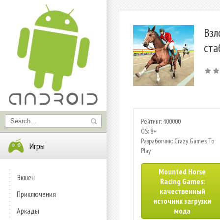
Взл
ста
Рейтинг: 400000
OS: 8+
Разработчик: Crazy Games To
Игры
Play
Mounted Horse
Экшен
Racing Games:
качественный
Приключения
источник загрузки
Аркады
мода