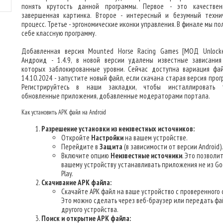
понять крутость данной программы. Первое - это качестве
завершенная картинка. Второе - интересный и безумный техни
процесс. Третье - эргономические иконки управления. В финале мы п
себе классную программу.
Добавленная версия Mounted Horse Racing Games [МОД Unlock
Андроид - 1.4.9, в новой версии удалены известные зависания
которых заблокированные уровни. Сейчас доступна вариация фа
14.10.2024 - запустите новый файл, если скачана старая версия про
Регистрируйтесь в наши закладки, чтобы инсталлировать 
обновленные приложения, добавленные модераторами портала.
Как установить APK файл на Android
Разрешение установки из неизвестных источников:
Откройте
Настройки
на вашем устройстве.
Перейдите в
Защита
(в зависимости от версии Android).
Включите опцию
Неизвестные источники
. Это позволи
вашему устройству устанавливать приложения не из Go
Play.
Скачивание APK файла:
Скачайте APK файл на ваше устройство с проверенного 
Это можно сделать через веб-браузер или передать фа
другого устройства.
Поиск и открытие APK файла: