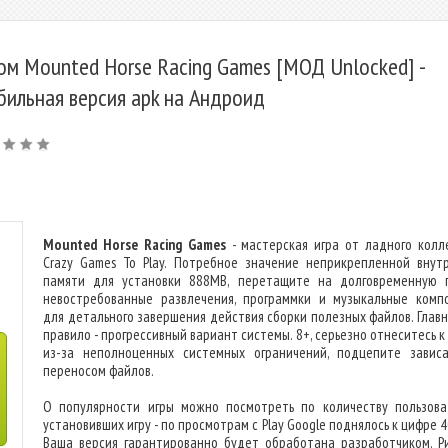
ом Mounted Horse Racing Games [МОД Unlocked] -
бильная версия apk на Андроид
Mounted Horse Racing Games
- мастерская игра от ладного колл
Crazy Games To Play. Потребное значение неприкрепленной внут
памяти для установки 888MB, перетащите на долговременную 
невостребованные развлечения, программки и музыкальные комп
для детального завершения действия сборки полезных файлов. Глав
правило - прогрессивный вариант системы. 8+, серьезно отнеситесь к
из-за неполноценных системных ограничений, подцепите завис
переносом файлов.
О популярности игры можно посмотреть по количеству пользова
установивших игру - по просмотрам с Play Google поднялось к цифре 
Ваша версия гарантированно будет обработана разработчиком. Р