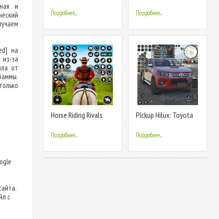
racing
Racing
нная и
Подробнее...
Подробнее...
ческий
олучаем
ed] на
 из-за
йла от
граммы.
только
Horse Riding Rivals
Pickup Hilux: Toyota
Horse Race
Off Road
Подробнее...
Подробнее...
т
ogle
сайта.
йл с