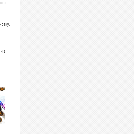
ого
новку.
и в