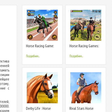
Horse Racing Game:
Horse Racing Games:
Horse Games
Horse Game
Подробнее...
Подробнее...
ектива
ренней
память
озиции
нейшее
 этому,
ание с
телей,
400000.
Derby Life : Horse
Rival Stars Horse
искнем