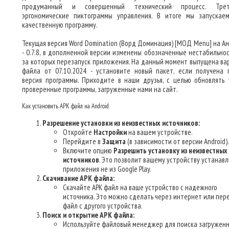
продуманный и совершенный технический процесс. Тре
эргономические пиктограммы управления. В итоге мы запускае
качественную программу.
Текущая версия Word Domination (Ворд Доминация) [МОД Menu] на А
- 0.7.8, в дополненной версии изменены обозначенные нестабильнос
за которых перезапуск приложения. На данный момент выпущена ва
файла от 07.10.2024 - установите новый пакет, если получена 
версия программы. Приходите в наши друзья, с целью обновлять 
проверенные программы, загруженные нами на сайт.
Как установить APK файл на Android
Разрешение установки из неизвестных источников:
Откройте
Настройки
на вашем устройстве.
Перейдите в
Защита
(в зависимости от версии Android).
Включите опцию
Разрешить установку из неизвестных
источников
. Это позволит вашему устройству устанав
приложения не из Google Play.
Скачивание APK файла:
Скачайте APK файл на ваше устройство с надежного
источника. Это можно сделать через интернет или пер
файл с другого устройства.
Поиск и открытие APK файла:
Используйте файловый менеджер для поиска загруженн