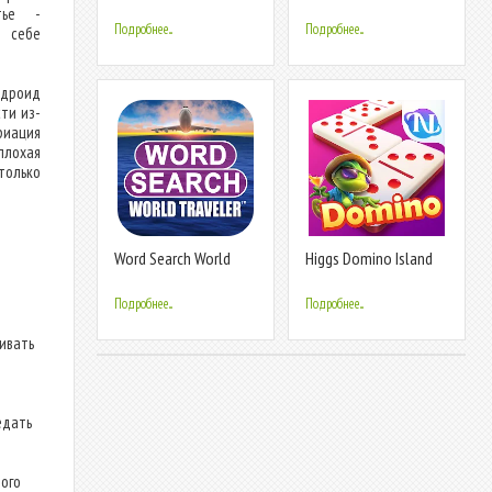
Games Fun
Game
тье -
Подробнее...
Подробнее...
м себе
ндроид
ти из-
риация
плохая
только
Word Search World
Higgs Domino Island
Traveler
Подробнее...
Подробнее...
ливать
едать
ого