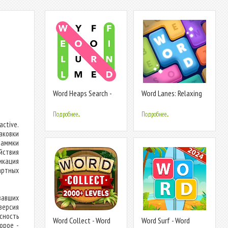
Word Heaps Search -
Word Lanes: Relaxing
Word Games
Puzzles
Подробнее...
Подробнее...
active.
аковки
раммки
ствия
икация
артных
вавших
версия
сность
Word Collect - Word
Word Surf - Word
орое -