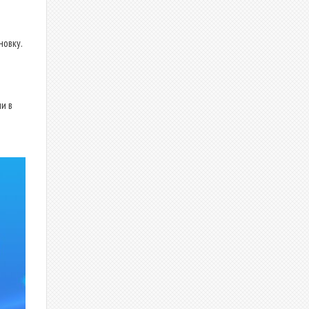
новку.
и в