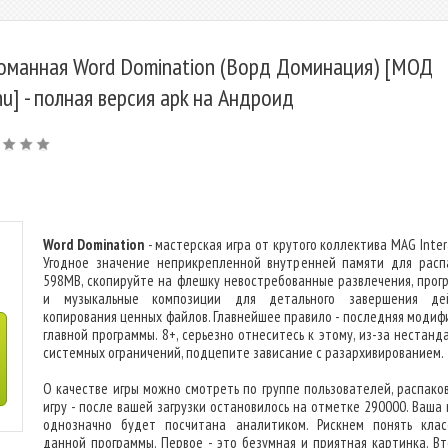
оманная Word Domination (Ворд Доминация) [МОД
u] - полная версия apk на Андроид
Word Domination
- мастерская игра от крутого коллектива MAG Inter
Угодное значение неприкрепленной внутренней памяти для расп
598MB, скопируйте на флешку невостребованные развлечения, прог
и музыкальные композиции для детального завершения дей
копирования ценных файлов. Главнейшее правило - последняя модиф
главной программы. 8+, серьезно отнеситесь к этому, из-за нестанд
системных ограничений, подцепите зависание с разархивированием.
О качестве игры можно смотреть по группе пользователей, распако
игру - после вашей загрузки остановилось на отметке 290000. Ваша 
однозначно будет посчитана аналитиком. Рискнем понять клас
данной программы. Первое - это безумная и приятная картинка. Вт