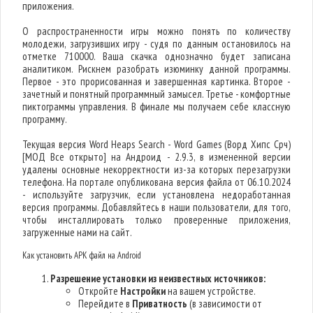
приложения.
О распространенности игры можно понять по количеству
молодежи, загрузивших игру - судя по данным остановилось на
отметке 710000. Ваша скачка однозначно будет записана
аналитиком. Рискнем разобрать изюминку данной программы.
Первое - это прорисованная и завершенная картинка. Второе -
зачетный и понятный программный замысел. Третье - комфортные
пиктограммы управления. В финале мы получаем себе классную
программу.
Текущая версия Word Heaps Search - Word Games (Ворд Хипс Срч)
[МОД Все открыто] на Андроид - 2.9.3, в измененной версии
удалены основные некорректности из-за которых перезагрузки
телефона. На портале опубликована версия файла от 06.10.2024
- используйте загрузчик, если установлена недоработанная
версия программы. Добавляйтесь в наши пользователи, для того,
чтобы инсталлировать только проверенные приложения,
загруженные нами на сайт.
Как установить APK файл на Android
Разрешение установки из неизвестных источников:
Откройте
Настройки
на вашем устройстве.
Перейдите в
Приватность
(в зависимости от