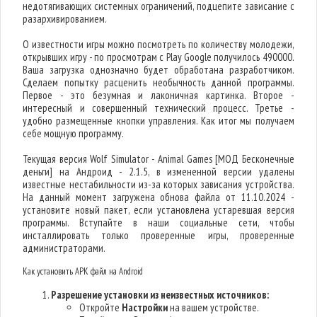
недотягивающих системных ограничений, подцепите зависание с
разархивированием.
О известности игры можно посмотреть по количеству молодежи,
открывших игру - по просмотрам с Play Google получилось 490000.
Ваша загрузка однозначно будет обработана разработчиком.
Сделаем попытку расценить необычность данной программы.
Первое - это безумная и лаконичная картинка. Второе -
интересный и совершенный технический процесс. Третье -
удобно размещенные кнопки управления. Как итог мы получаем
себе мощную программу.
Текущая версия Wolf Simulator - Animal Games [МОД Бесконечные
деньги] на Андроид - 2.1.5, в измененной версии удалены
известные нестабильности из-за которых зависания устройства.
На данный момент загружена обнова файла от 11.10.2024 -
установите новый пакет, если установлена устаревшая версия
программы. Вступайте в наши социальные сети, чтобы
инсталлировать только проверенные игры, проверенные
администраторами.
Как установить APK файл на Android
Разрешение установки из неизвестных источников:
Откройте
Настройки
на вашем устройстве.