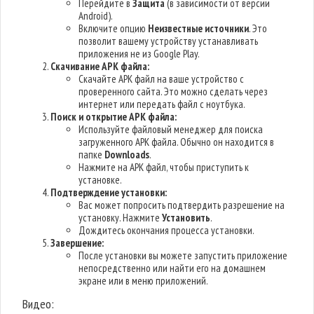
Перейдите в
Защита
(в зависимости от версии
Android).
Включите опцию
Неизвестные источники
. Это
позволит вашему устройству устанавливать
приложения не из Google Play.
Скачивание APK файла:
Скачайте APK файл на ваше устройство с
проверенного сайта. Это можно сделать через
интернет или передать файл с ноутбука.
Поиск и открытие APK файла:
Используйте файловый менеджер для поиска
загруженного APK файла. Обычно он находится в
папке
Downloads
.
Нажмите на APK файл, чтобы приступить к
установке.
Подтверждение установки:
Вас может попросить подтвердить разрешение на
установку. Нажмите
Установить
.
Дождитесь окончания процесса установки.
Завершение:
После установки вы можете запустить приложение
непосредственно или найти его на домашнем
экране или в меню приложений.
Видео: