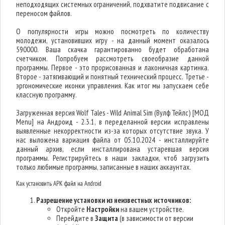
неподходящих системных ограничений, подхватите подвисание с
переносом файлов.
О популярности игры можно посмотреть по количеству
молодежи, установивших игру - на данный момент оказалось
590000. Ваша скачка гарантированно будет обработана
счетчиком. Попробуем рассмотреть своеобразие данной
программы. Первое - это прорисованная и лаконичная картинка.
Второе - затягивающий и понятный технический процесс. Третье -
эргономические иконки управления. Как итог мы запускаем себе
классную программу.
Загруженная версия Wolf Tales - Wild Animal Sim (Вулф Тейлс) [МОД
Menu] на Андроид - 2.3.1, в переделанной версии исправлены
выявленные некорректности из-за которых отсутствие звука. У
нас выложена вариация файла от 05.10.2024 - инсталлируйте
данный архив, если инсталлирована устаревшая версия
программы. Регистрируйтесь в наши закладки, чтоб загрузить
только любимые программы, записанные в наших аккаунтах.
Как установить APK файл на Android
Разрешение установки из неизвестных источников:
Откройте
Настройки
на вашем устройстве.
Перейдите в
Защита
(в зависимости от версии