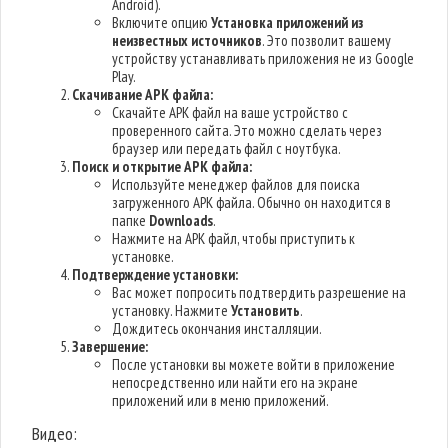
Android).
Включите опцию
Установка приложений из
неизвестных источников
. Это позволит вашему
устройству устанавливать приложения не из Google
Play.
Скачивание APK файла:
Скачайте APK файл на ваше устройство с
проверенного сайта. Это можно сделать через
браузер или передать файл с ноутбука.
Поиск и открытие APK файла:
Используйте менеджер файлов для поиска
загруженного APK файла. Обычно он находится в
папке
Downloads
.
Нажмите на APK файл, чтобы приступить к
установке.
Подтверждение установки:
Вас может попросить подтвердить разрешение на
установку. Нажмите
Установить
.
Дождитесь окончания инсталляции.
Завершение:
После установки вы можете войти в приложение
непосредственно или найти его на экране
приложений или в меню приложений.
Видео: