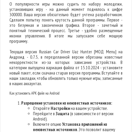
О популярности игры можно судить по набору молодежи,
установивших игру - на данный момент поднялось к цифре
300000. Ваша версия обязательно будет учтена разработчиком.
Сделаем попытку понять крутость данной программы. Первое -
это безумная и законченная графика. Второе - зачетный и
понятный технический процесс. Третье - удобно размещенные
иконки управления. В итоге мы запускаем себе мощную
программу.
Текущая версия Russian Car Driver Uaz Hunter [МОД Menu] на
Андроид - 0.7.5, в переделанной версии обрезаны известные
некорректности из-за которых зависания устройства. В
категории выпущена вариация файла от 15.10.2024 - установите
новый пакет, если скачана старая версия программы. Вступайте в
наши закладки, чтобы обновлять только нужные игры, записанные
в наших аккаунтах.
Как установить APK файл на Android
Разрешение установки из неизвестных источников:
Откройте
Настройки
на вашем устройстве.
Перейдите в
Защита
(в зависимости от версии
Android).
Включите опцию
Установка приложений из
неизвестных источников
. Это позволит вашему