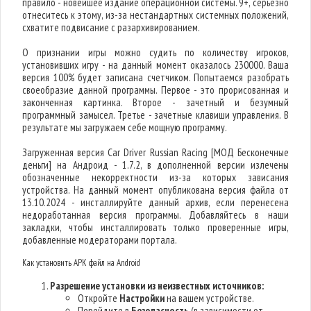
правило - новейшее издание операционной системы. 9+, серьезно
отнеситесь к этому, из-за нестандартных системных положений,
схватите подвисание с разархивированием.
О признании игры можно судить по количеству игроков,
установивших игру - на данный момент оказалось 230000. Ваша
версия 100% будет записана счетчиком. Попытаемся разобрать
своеобразие данной программы. Первое - это прорисованная и
законченная картинка. Второе - зачетный и безумный
программный замысел. Третье - зачетные клавиши управления. В
результате мы загружаем себе мощную программу.
Загруженная версия Car Driver Russian Racing [МОД Бесконечные
деньги] на Андроид - 1.7.2, в дополненной версии излечены
обозначенные некорректности из-за которых зависания
устройства. На данный момент опубликована версия файла от
13.10.2024 - инсталлируйте данный архив, если перенесена
недоработанная версия программы. Добавляйтесь в наши
закладки, чтобы инсталлировать только проверенные игры,
добавленные модераторами портала.
Как установить APK файл на Android
Разрешение установки из неизвестных источников:
Откройте
Настройки
на вашем устройстве.
Перейдите в
Безопасность
(в зависимости от