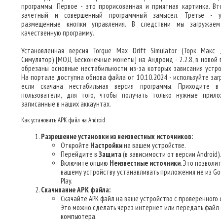
программы. Первое - это прорисованная и приятная картинка. Вт
зачетный и совершенный программный замысел. Третье - у
размещенные кнопки управления. В следствии мы загружае
качественную программу.
Установленная версия Torque Max Drift Simulator (Торк Макс
Симулятор) [МОД Бесконечные монеты] на Андроид - 2.2.8, в новой 
обрезаны основные нестабильности из-за которых зависания устро
На портале доступна обнова файла от 10.10.2024 - используйте загр
если скачана нестабильная версия программы. Приходите 
пользователи, для того, чтобы получать только нужные прило
записанные в наших аккаунтах.
Как установить APK файл на Android
Разрешение установки из неизвестных источников:
Откройте
Настройки
на вашем устройстве.
Перейдите в
Защита
(в зависимости от версии Android).
Включите опцию
Неизвестные источники
. Это позволи
вашему устройству устанавливать приложения не из Go
Play.
Скачивание APK файла:
Скачайте APK файл на ваше устройство с проверенного 
Это можно сделать через интернет или передать файл 
компьютера.