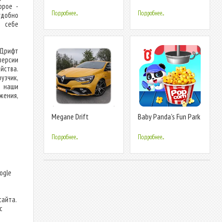
орое -
Подробнее...
Подробнее...
добно
м себе
 Дрифт
версии
йства.
узчик,
в наши
жения,
Megane Drift
Baby Panda's Fun Park
Simulator
Подробнее...
Подробнее...
т
ogle
сайта.
с