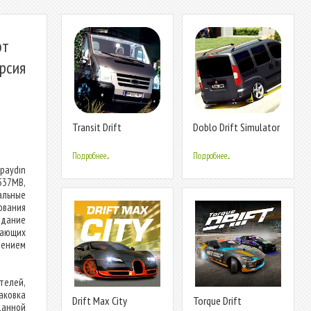
фт
рсия
Transit Drift
Doblo Drift Simulator
Simulator
Подробнее...
Подробнее...
paydın
537MB,
альные
вания
здание
вающих
чением
телей,
паковка
Drift Max City
Torque Drift
данной