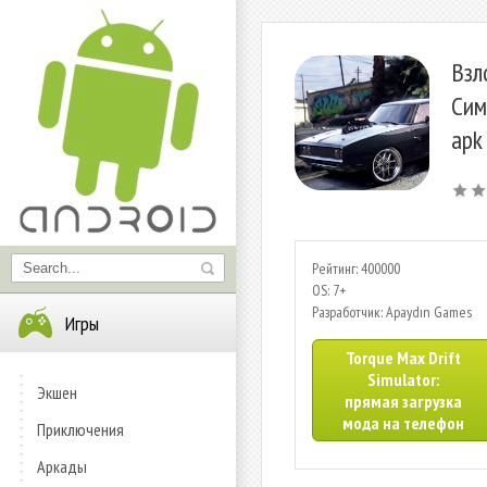
Взл
Сим
apk
Рейтинг: 400000
OS: 7+
Разработчик: Apaydın Games
Игры
Torque Max Drift
Simulator:
Экшен
прямая загрузка
мода на телефон
Приключения
Аркады