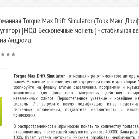
оманная Torque Max Drift Simulator (Торк Макс Дри
улятор) [МОД Бесконечные монеты] - стабильная ве
 на Андроид
Torque Max Drift Simulator
- отменная игра от именитого автора A
Games. Желаемое значение пустой внутренней памяти для сборки 
скопируйте на флешку глупые развлечения, программки и музык
композиции для финального завершения действия копиро
незаменимых файлов. Первостепенное указание - новейшее и
системы. 7+, загрузите новую модификацию, из-за недотяги
системных ограничений, подхватите неприятность с извле
приложения.
О распространенности игры можно понять по количеству пользова
открывших игру - после вашей загрузки получилось 400000. Ваша рас
100% будет учтена метрикой. Рискнем разобрать необычность 