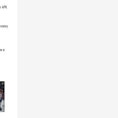
о APK
новку.
и в