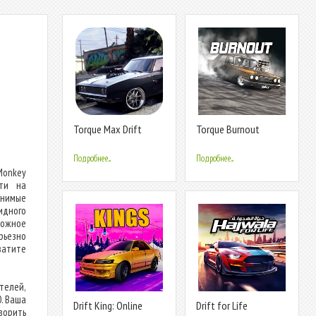
Torque Max Drift
Torque Burnout
Simulator
Подробнее...
Подробнее...
Monkey
яти на
енимые
идного
ложное
рьезно
ватите
телей,
. Ваша
Drift King: Online
Drift for Life
ворить