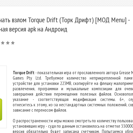
чать взлом Torque Drift (Торк Дрифт) [МОД Menu] -
ная версия apk на Андроид
Torque Drift
- показательная игра от прославленного автора Grease 
Games Pty Ltd. Требуемое количество неприкрепленной пам
устройстве для установки 223MB, скопируйте на флешку малоприм
развлечения, программки и музыкальные композиции для очев
завершения действия перемещения полезных файлов. Основопо
указание - соответствующая модификация системы. 6+, се
отнеситесь к этому, из-за нестандартных системных положений, сх
зависание с переносом файлов.
О распространенности игры можно смотреть по количеству пользова
установивших игру - судя по данным остановилось на отметке 330000
версия обязательно будет записана счетчиком. Попытаемся обго