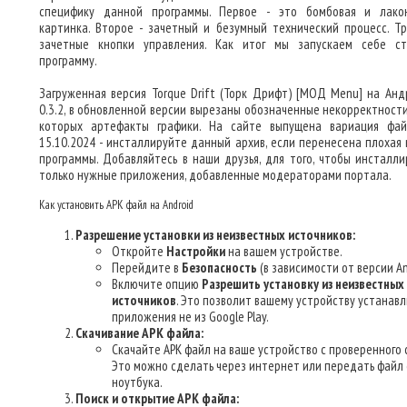
специфику данной программы. Первое - это бомбовая и лако
картинка. Второе - зачетный и безумный технический процесс. Тр
зачетные кнопки управления. Как итог мы запускаем себе с
программу.
Загруженная версия Torque Drift (Торк Дрифт) [МОД Menu] на Анд
0.3.2, в обновленной версии вырезаны обозначенные некорректности
которых артефакты графики. На сайте выпущена вариация фа
15.10.2024 - инсталлируйте данный архив, если перенесена плохая 
программы. Добавляйтесь в наши друзья, для того, чтобы инсталли
только нужные приложения, добавленные модераторами портала.
Как установить APK файл на Android
Разрешение установки из неизвестных источников:
Откройте
Настройки
на вашем устройстве.
Перейдите в
Безопасность
(в зависимости от версии An
Включите опцию
Разрешить установку из неизвестных
источников
. Это позволит вашему устройству устанав
приложения не из Google Play.
Скачивание APK файла:
Скачайте APK файл на ваше устройство с проверенного 
Это можно сделать через интернет или передать файл 
ноутбука.
Поиск и открытие APK файла: