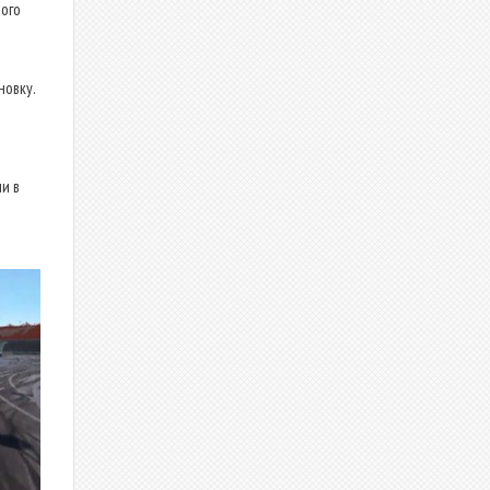
ого
новку.
и в