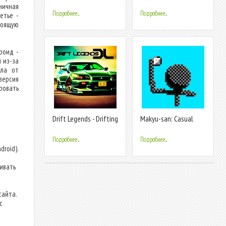
ничная
Подробнее...
Подробнее...
етье -
тоящую
роид -
 из-за
йла от
версия
ровать
Drift Legends - Drifting
Makyu-san: Casual
games
Batting Game
Подробнее...
Подробнее...
droid).
ливать
сайта.
с