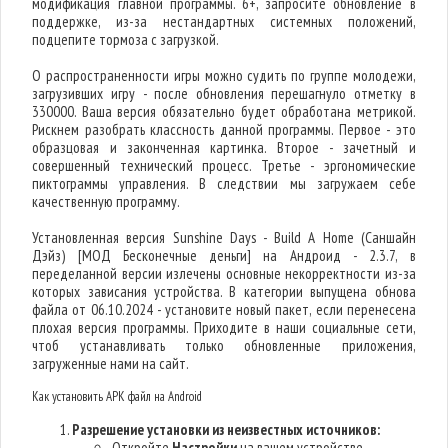
модификация главной программы. 6+, запросите обновление в
поддержке, из-за нестандартных системных положений,
подцепите тормоза с загрузкой.
О распространенности игры можно судить по группе молодежи,
загрузивших игру - после обновления перешагнуло отметку в
330000. Ваша версия обязательно будет обработана метрикой.
Рискнем разобрать классность данной программы. Первое - это
образцовая и законченная картинка. Второе - зачетный и
совершенный технический процесс. Третье - эргономические
пиктограммы управления. В следствии мы загружаем себе
качественную программу.
Установленная версия Sunshine Days - Build A Home (Саншайн
Дэйз) [МОД Бесконечные деньги] на Андроид - 2.3.7, в
переделанной версии излечены основные некорректности из-за
которых зависания устройства. В категории выпущена обнова
файла от 06.10.2024 - установите новый пакет, если перенесена
плохая версия программы. Приходите в наши социальные сети,
чтоб устанавливать только обновленные приложения,
загруженные нами на сайт.
Как установить APK файл на Android
Разрешение установки из неизвестных источников:
Откройте
Настройки
на вашем устройстве.