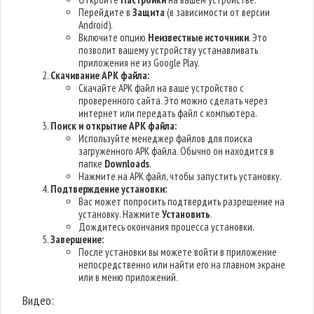
Перейдите в
Защита
(в зависимости от версии
Android).
Включите опцию
Неизвестные источники
. Это
позволит вашему устройству устанавливать
приложения не из Google Play.
Скачивание APK файла:
Скачайте APK файл на ваше устройство с
проверенного сайта. Это можно сделать через
интернет или передать файл с компьютера.
Поиск и открытие APK файла:
Используйте менеджер файлов для поиска
загруженного APK файла. Обычно он находится в
папке
Downloads
.
Нажмите на APK файл, чтобы запустить установку.
Подтверждение установки:
Вас может попросить подтвердить разрешение на
установку. Нажмите
Установить
.
Дождитесь окончания процесса установки.
Завершение:
После установки вы можете войти в приложение
непосредственно или найти его на главном экране
или в меню приложений.
Видео: