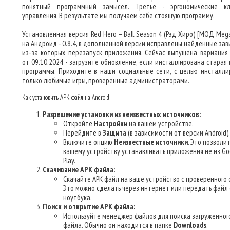
понятный программный замысел. Третье - эргономические к
управления. В результате мы получаем себе стоящую программу.
Установленная версия Red Hero – Ball Season 4 (Рэд Хиро) [МОД Meg
на Андроид - 0.8.4, в дополненной версии исправлены найденные зав
из-за которых перезапуск приложения. Сейчас выпущена вариация
от 09.10.2024 - загрузите обновление, если инсталлирована старая 
программы. Приходите в наши социальные сети, с целью инсталли
только любимые игры, проверенные администраторами.
Как установить APK файл на Android
Разрешение установки из неизвестных источников:
Откройте
Настройки
на вашем устройстве.
Перейдите в
Защита
(в зависимости от версии Android).
Включите опцию
Неизвестные источники
. Это позволи
вашему устройству устанавливать приложения не из Go
Play.
Скачивание APK файла:
Скачайте APK файл на ваше устройство с проверенного 
Это можно сделать через интернет или передать файл 
ноутбука.
Поиск и открытие APK файла:
Используйте менеджер файлов для поиска загруженног
файла. Обычно он находится в папке
Downloads
.