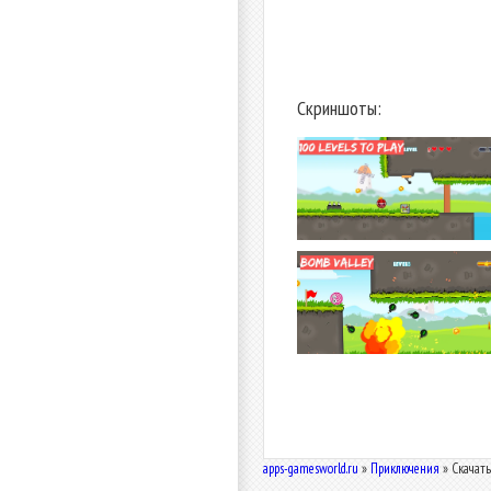
Скриншоты:
apps-gamesworld.ru
»
Приключения
» Скачать