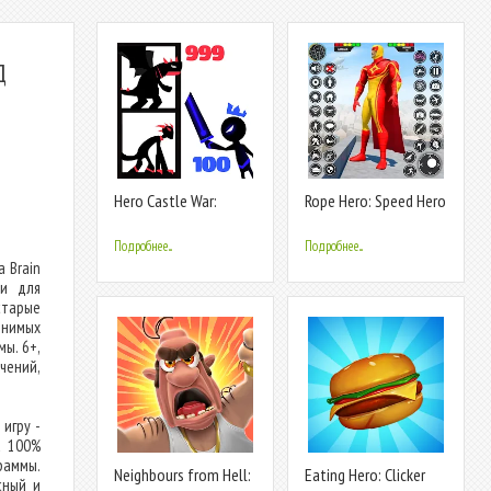
Д
Hero Castle War:
Rope Hero: Speed Hero
Tower Attack
Games
Подробнее...
Подробнее...
а Brain
ти для
старые
енимых
ы. 6+,
чений,
игру -
а 100%
раммы.
Neighbours from Hell:
Eating Hero: Clicker
сный и