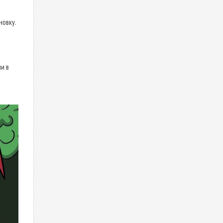
новку.
и в