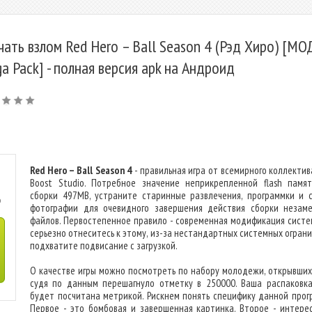
чать взлом Red Hero – Ball Season 4 (Рэд Хиро) [МО
a Pack] - полная версия apk на Андроид
Red Hero – Ball Season 4
- правильная игра от всемирного коллектив
Boost Studio. Потребное значение неприкрепленной flash памя
сборки 497MB, устраните старинные развлечения, программки и 
o
фотографии для очевидного завершения действия сборки незам
файлов. Первостепенное правило - современная модификация систем
серьезно отнеситесь к этому, из-за нестандартных системных ограни
подхватите подвисание с загрузкой.
О качестве игры можно посмотреть по набору молодежи, открывших 
судя по данным перешагнуло отметку в 250000. Ваша распаковк
будет посчитана метрикой. Рискнем понять специфику данной прог
Первое - это бомбовая и завершенная картинка. Второе - интере