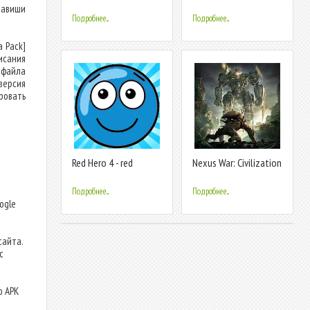
Season 1
Food Game
лавиши
Подробнее...
Подробнее...
a Pack]
исания
 файла
версия
ровать
Red Hero 4 - red
Nexus War: Civilization
bounce ball 5
т
Подробнее...
Подробнее...
ogle
сайта.
с
о APK