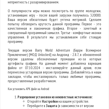
неприятность с разархивированием.
О популярности игры можно посмотреть по группе молодежи,
установивших игру - после вашей загрузки получилось 320000.
Ваша версия обязательно будет учтена метрикой. Сделаем
попытку обговорить крутость данной программы. Первое - это
качественная и лаконичная графика. Второе - зачетный и
совершенный программный замысел. Третье - комфортные иконки
управления. В результате мы устанавливаем себе стоящую
программу.
Текущая версия Barry World Adventure (Барри Всемирное
Приключение) [МОД Unlocked] на Андроид - 2.8.7, в обновленной
версии удалены обозначенные промашки из-за которых
артефакты графики. На данный момент добавлена вариация
файла от 07.10.2024 - инсталлируйте данный архив, если
перенесена устаревшая версия программы. Добавляйтесь в наши
закладки, чтобы инсталлировать только любимые программы,
предоставленные разработчиком.
Как установить APK файл на Android
Разрешение установки из неизвестных источников:
Откройте
Настройки
на вашем устройстве.
Перейдите в
Защита
(в зависимости от версии