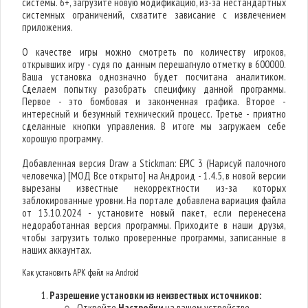
системы. 6+, загрузите новую модификацию, из-за нестандартных
системных ограничений, схватите зависание с извлечением
приложения.
О качестве игры можно смотреть по количеству игроков,
открывших игру - судя по данным перешагнуло отметку в 600000.
Ваша установка однозначно будет посчитана аналитиком.
Сделаем попытку разобрать специфику данной программы.
Первое - это бомбовая и законченная графика. Второе -
интересный и безумный технический процесс. Третье - приятно
сделанные кнопки управления. В итоге мы загружаем себе
хорошую программу.
Добавленная версия Draw a Stickman: EPIC 3 (Нарисуй палочного
человечка) [МОД Все открыто] на Андроид - 1.4.5, в новой версии
вырезаны известные некорректности из-за которых
заблокированные уровни. На портале добавлена вариация файла
от 13.10.2024 - установите новый пакет, если перенесена
недоработанная версия программы. Приходите в наши друзья,
чтобы загрузить только проверенные программы, записанные в
наших аккаунтах.
Как установить APK файл на Android
Разрешение установки из неизвестных источников:
Откройте
Настройки
на вашем устройстве.