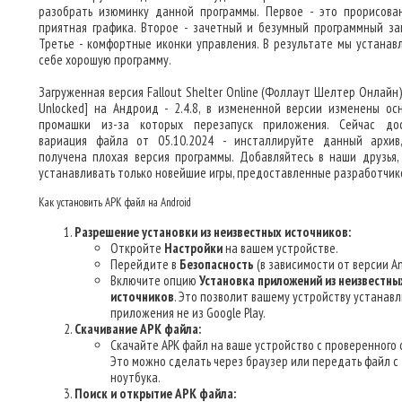
разобрать изюминку данной программы. Первое - это прорисова
приятная графика. Второе - зачетный и безумный программный за
Третье - комфортные иконки управления. В результате мы устанав
себе хорошую программу.
Загруженная версия Fallout Shelter Online (Фоллаут Шелтер Онлайн
Unlocked] на Андроид - 2.4.8, в измененной версии изменены ос
промашки из-за которых перезапуск приложения. Сейчас до
вариация файла от 05.10.2024 - инсталлируйте данный архив
получена плохая версия программы. Добавляйтесь в наши друзья,
устанавливать только новейшие игры, предоставленные разработчик
Как установить APK файл на Android
Разрешение установки из неизвестных источников:
Откройте
Настройки
на вашем устройстве.
Перейдите в
Безопасность
(в зависимости от версии An
Включите опцию
Установка приложений из неизвестны
источников
. Это позволит вашему устройству устанав
приложения не из Google Play.
Скачивание APK файла:
Скачайте APK файл на ваше устройство с проверенного 
Это можно сделать через браузер или передать файл с
ноутбука.
Поиск и открытие APK файла: