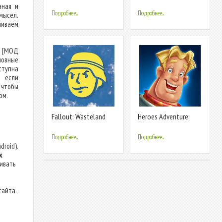
Games
нная и
Подробнее...
Подробнее...
мысел.
ливаем
) [МОД
новные
ступна
, если
 чтобы
ом.
Fallout: Wasteland
Heroes Adventure:
Warfare
Action RPG
Подробнее...
Подробнее...
droid).
х
ливать
сайта.