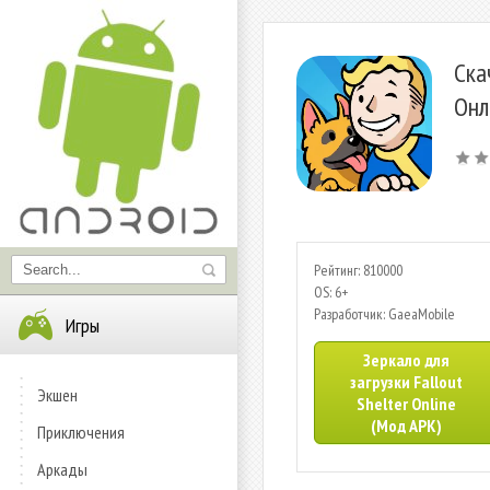
Ска
Онл
Рейтинг: 810000
OS: 6+
Разработчик: GaeaMobile
Игры
Зеркало для
загрузки Fallout
Экшен
Shelter Online
(Мод APK)
Приключения
Аркады