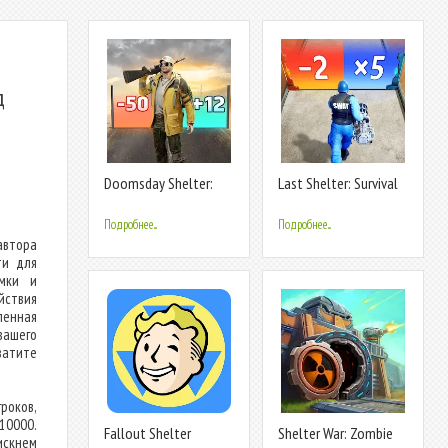
д
Doomsday Shelter:
Last Shelter: Survival
Survival
Подробнее...
Подробнее...
автора
ти для
ммки и
ствия
ленная
вашего
ватите
роков,
10000.
Fallout Shelter
Shelter War: Zombie
искнем