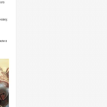
ого
новку.
или в