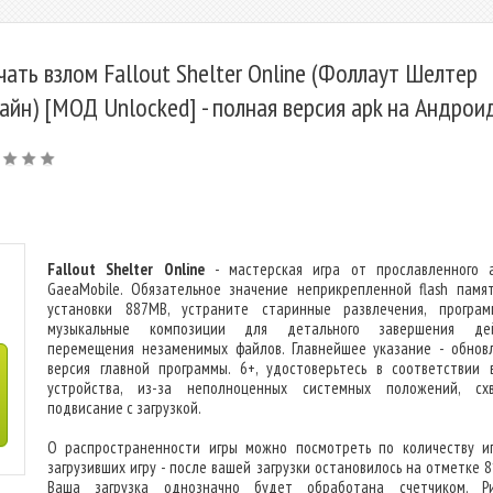
чать взлом Fallout Shelter Online (Фоллаут Шелтер
айн) [МОД Unlocked] - полная версия apk на Андрои
Fallout Shelter Online
- мастерская игра от прославленного 
GaeaMobile. Обязательное значение неприкрепленной flash памя
установки 887MB, устраните старинные развлечения, програ
музыкальные композиции для детального завершения дей
перемещения незаменимых файлов. Главнейшее указание - обнов
версия главной программы. 6+, удостоверьтесь в соответствии 
устройства, из-за неполноценных системных положений, сх
подвисание с загрузкой.
О распространенности игры можно посмотреть по количеству иг
загрузивших игру - после вашей загрузки остановилось на отметке 8
Ваша загрузка однозначно будет обработана счетчиком. Р