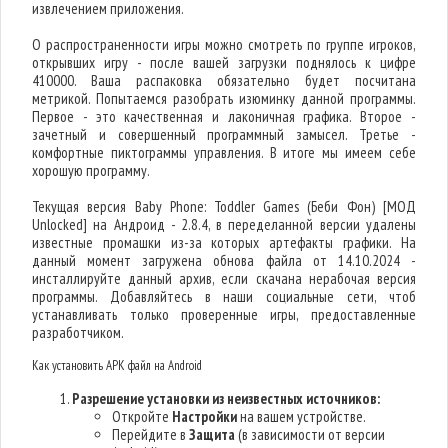
извлечением приложения.
О распространенности игры можно смотреть по группе игроков,
открывших игру - после вашей загрузки поднялось к цифре
410000. Ваша распаковка обязательно будет посчитана
метрикой. Попытаемся разобрать изюминку данной программы.
Первое - это качественная и лаконичная графика. Второе -
зачетный и совершенный программный замысел. Третье -
комфортные пиктограммы управления. В итоге мы имеем себе
хорошую программу.
Текущая версия Baby Phone: Toddler Games (Беби Фон) [МОД
Unlocked] на Андроид - 2.8.4, в переделанной версии удалены
известные промашки из-за которых артефакты графики. На
данный момент загружена обнова файла от 14.10.2024 -
инсталлируйте данный архив, если скачана нерабочая версия
программы. Добавляйтесь в наши социальные сети, чтоб
устанавливать только проверенные игры, предоставленные
разработчиком.
Как установить APK файл на Android
Разрешение установки из неизвестных источников:
Откройте
Настройки
на вашем устройстве.
Перейдите в
Защита
(в зависимости от версии