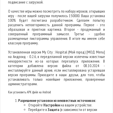
подвисание с загрузкой.
О качестве игры можно посмотреть по набору игроков, открывших
игру - после вашей загрузки получилось 150000. Ваша установка
100% будет посчитана разработчиком. Сделаем попытку
расценить неповторимость данной программы. Первое - это
образцовая и приятная картинка. Второе - продуманный и
совершенный программный замысел. Третье - удобно
размещенные пиктограммы управления. В итоге мы имеем себе
классную программу.
Установленная версия My City : Hospital (Мой город) [МОД Menu]
на Андроид - 0.2.6, в переделанной версии излечены известные
некорректности из-за которых перезапуск приложения. В
категории добавлена версия файла от 08.10.2024 -
инсталлируйте данный архив, если инсталлирована устаревшая
версия программы. Приходите в наши друзья, для того, чтобы
устанавливать только новейшие приложения, проверенные
администраторами.
Как установить APK файл на Android
Разрешение установки из неизвестных источников:
Откройте
Настройки
на вашем устройстве.
Перейдите в
Защита
(в зависимости от версии