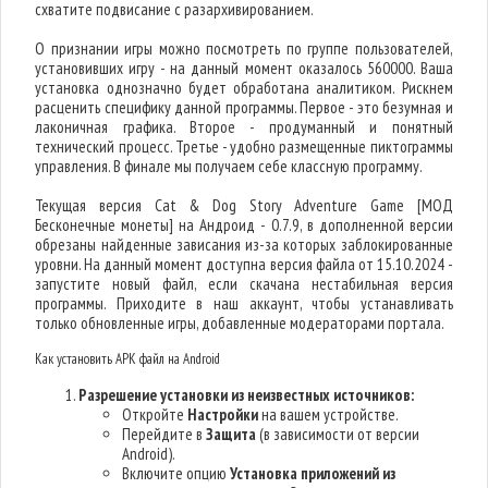
схватите подвисание с разархивированием.
О признании игры можно посмотреть по группе пользователей,
установивших игру - на данный момент оказалось 560000. Ваша
установка однозначно будет обработана аналитиком. Рискнем
расценить специфику данной программы. Первое - это безумная и
лаконичная графика. Второе - продуманный и понятный
технический процесс. Третье - удобно размещенные пиктограммы
управления. В финале мы получаем себе классную программу.
Текущая версия Cat & Dog Story Adventure Game [МОД
Бесконечные монеты] на Андроид - 0.7.9, в дополненной версии
обрезаны найденные зависания из-за которых заблокированные
уровни. На данный момент доступна версия файла от 15.10.2024 -
запустите новый файл, если скачана нестабильная версия
программы. Приходите в наш аккаунт, чтобы устанавливать
только обновленные игры, добавленные модераторами портала.
Как установить APK файл на Android
Разрешение установки из неизвестных источников:
Откройте
Настройки
на вашем устройстве.
Перейдите в
Защита
(в зависимости от версии
Android).
Включите опцию
Установка приложений из